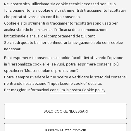
Nel nostro sito utilizziamo sia cookie tecnici necessari per il suo
funzionamento, sia cookie e altri strumenti di tracciamento facoltativi
che potrai attivare solo con il tuo consenso.
Cookie e altri strumenti di tracciamento facoltativi sono usati per
analisi statistiche, misure sull'efficacia della comunicazione
istituzionale e analisi dei comportamenti degli utenti.
Se chiudi questo banner continuerai la navigazione solo con i cookie
necessari.
Archivio
Puoi esprimere il consenso sui cookie facoltativi attivando l'opzione
in "Personalizza cookie" e, se vuoi, potrai esprimere consensi più
Comunicati stampa
specifici in "Mostra cookie di profilazione".
Redazione
Potrai sempre rivedere le tue scelte e verificare lo stato dei consensi
rientrando nella sezione "Impostazione cookie" del sito.
Rassegna stampa
Per maggiori informazioni
consulta la nostra Cookie policy
.
Seguici su:
COOKIE DI PROFILAZIONE - FACOLTATIVI
SOLO COOKIE NECESSARI
Si tratta di cookie utilizzati per analizzare le caratteristiche della navigazione
degli utenti, creare profili in base al loro comportamento sul sito, per analisi
di marketing.
PERSONALIZZA COOKIE