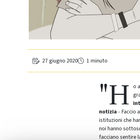
27 giugno 2020
1 minuto
"H
o a
gra
in
notizia
- Faccio 
istituzioni che h
noi hanno sottoscr
facciano sentire l