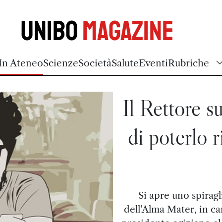
Unibo
Magazine
In Ateneo
Scienze
Società
Salute
Eventi
Rubriche
Il Rettore s
di poterlo 
Si apre uno spiragl
dell'Alma Mater, in car