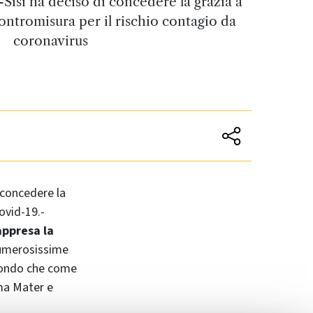
-Sisi ha deciso di concedere la grazia a
ntromisura per il rischio contagio da
coronavirus
 concedere la
ovid-19.-
appresa la
numerosissime
 mondo che come
lma Mater e