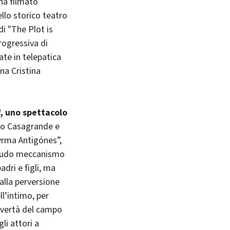
ha filmato
lo storico teatro
di "The Plot is
progressiva di
ate in telepatica
na Cristina
", uno spettacolo
ico Casagrande e
yrma Antigónes”,
crudo meccanismo
adri e figli, ma
 alla perversione
ll’intimo, per
povertà del campo
li attori a