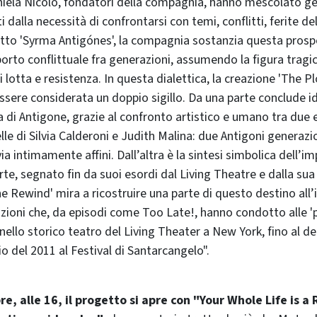
iela Nicolò, fondatori della compagnia, hanno mescolato ge
i dalla necessità di confrontarsi con temi, conflitti, ferite del
etto 'Syrma Antigónes', la compagnia sostanzia questa prosp
pporto conflittuale fra generazioni, assumendo la figura tragi
lotta e resistenza. In questa dialettica, la creazione 'The Pl
ssere considerata un doppio sigillo. Da una parte conclude i
ra di Antigone, grazie al confronto artistico e umano tra due
lle di Silvia Calderoni e Judith Malina: due Antigoni genera
via intimamente affini. Dall’altra è la sintesi simbolica dell’
arte, segnato fin da suoi esordi dal Living Theatre e dalla sua 
e Rewind' mira a ricostruire una parte di questo destino all’
razioni che, da episodi come Too Late!, hanno condotto alle '
nello storico teatro del Living Theater a New York, fino al d
io del 2011 al Festival di Santarcangelo".
e, alle 16, il progetto si apre con "Your Whole Life is a