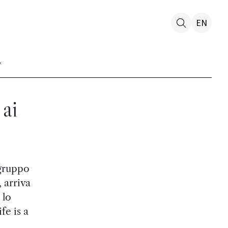
EN
 ai
 gruppo
 arriva
 lo
fe is a