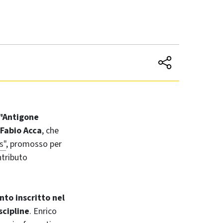
a "Antigone
 Fabio Acca
, che
s"
, promosso per
ntributo
nto inscritto nel
scipline
. Enrico