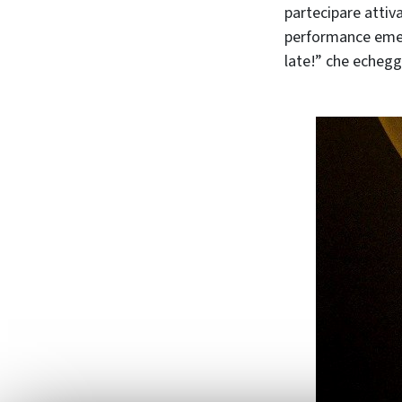
partecipare attiv
performance emerg
late!” che echegg