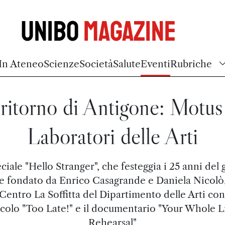
Unibo
Magazine
In Ateneo
Scienze
Società
Salute
Eventi
Rubriche
 ritorno di Antigone: Motus
Laboratori delle Arti
ciale "Hello Stranger", che festeggia i 25 anni del
le fondato da Enrico Casagrande e Daniela Nicolò,
 Centro La Soffitta del Dipartimento delle Arti con
colo "Too Late!" e il documentario "Your Whole Li
Rehearsal"