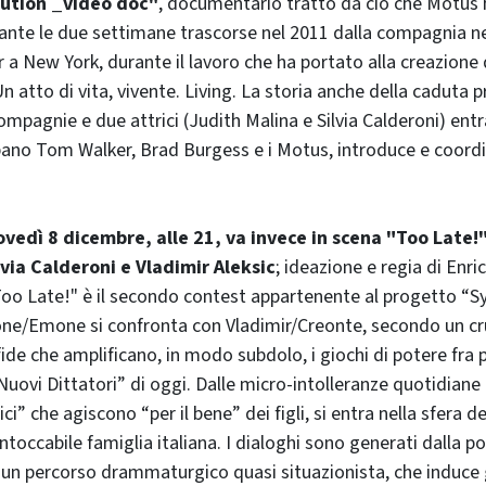
lution _video doc"
, documentario tratto da ciò che Motus 
nte le due settimane trascorse nel 2011 dalla compagnia nel
 a New York, durante il lavoro che ha portato alla creazione 
n atto di vita, vivente. Living. La storia anche della caduta 
ompagnie e due attrici (Judith Malina e Silvia Calderoni) entr
pano Tom Walker, Brad Burgess e i Motus, introduce e coordi
ovedì 8 dicembre, alle 21, va invece in scena "Too Late!
lvia Calderoni e Vladimir Aleksic
; ideazione e regia di Enr
Too Late!" è il secondo contest appartenente al progetto “S
gone/Emone si confronta con Vladimir/Creonte, secondo un 
fide che amplificano, in modo subdolo, i giochi di potere fra p
Nuovi Dittatori” di oggi. Dalle micro-intolleranze quotidiane
ci” che agiscono “per il bene” dei figli, si entra nella sfera de
’intoccabile famiglia italiana. I dialoghi sono generati dalla 
un percorso drammaturgico quasi situazionista, che induce g