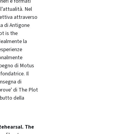
neri e formati
l’attualità. Nel
ettiva attraverso
ca di Antigone
ot is the
dealmente la
 esperienze
zionalmente
impegno di Motus
fondatrice. Il
insegna di
prove' di The Plot
ebutto della
 Rehearsal. The