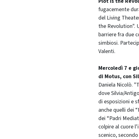
Plot is the Revo
fugacemente dura
del Living Theater
the Revolution". U
barriere fra due c
simbiosi. Parteci
Valenti.
Mercoledì 7 e gi
di Motus, con Si
Daniela Nicolò. "
dove Silvia/Anti
di esposizioni e s
anche quelli dei “
dei “Padri Mediati
colpire al cuore l
scenico, secondo 