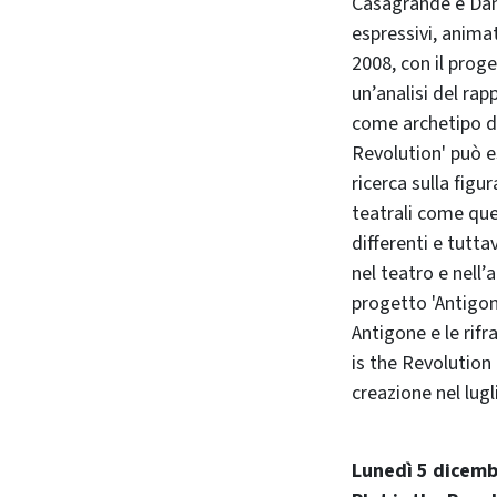
Casagrande e Dan
espressivi, animat
2008, con il prog
un’analisi del ra
come archetipo di 
Revolution' può e
ricerca sulla figu
teatrali come que
differenti e tutta
nel teatro e nell’
progetto 'Antigon
Antigone e le rif
is the Revolution 
creazione nel lugl
Lunedì 5 dicembr