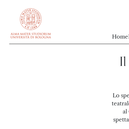
vai al contenuto della pagina
vai al menu di navigazione
Home
Il
Lo spe
teatra
al
spetta