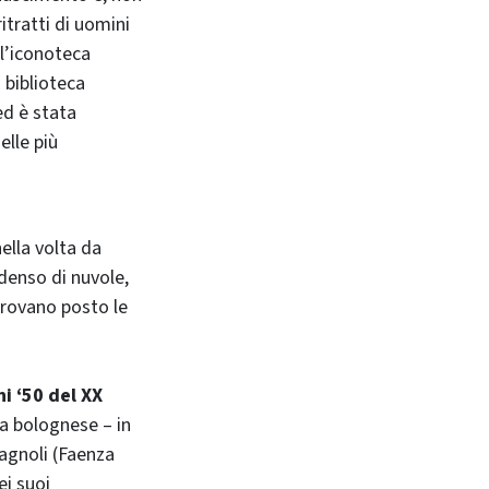
itratti di uomini
n l’iconoteca
a biblioteca
ed è stata
elle più
ella volta da
denso di nuvole,
trovano posto le
ni ‘50 del XX
rea bolognese – in
agnoli (Faenza
ei suoi