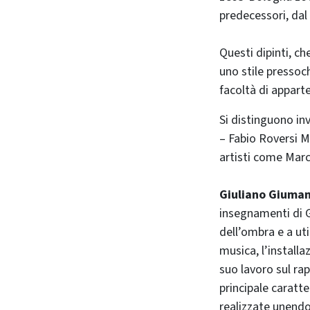
predecessori, dal
Questi dipinti, ch
uno stile pressoch
facoltà di appart
Si distinguono inv
– Fabio Roversi M
artisti come Marc
Giuliano Giuma
insegnamenti di G
dell’ombra e a util
musica, l’install
suo lavoro sul ra
principale caratte
realizzate unendo 