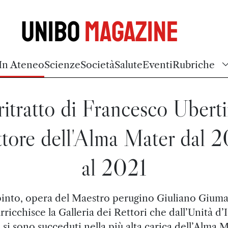
Unibo
Magazine
In Ateneo
Scienze
Società
Salute
Eventi
Rubriche
 ritratto di Francesco Uberti
tore dell'Alma Mater dal 
al 2021
ipinto, opera del Maestro perugino Giuliano Giuma
rricchisce la Galleria dei Rettori che dall’Unità d’I
 si sono succeduti nella più alta carica dell’Alma 