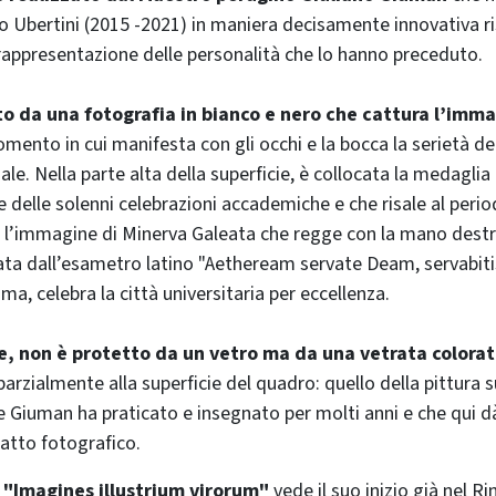
 Ubertini (2015 -2021) in maniera decisamente innovativa ris
rappresentazione delle personalità che lo hanno preceduto.
ito da una fotografia in bianco e nero che cattura l’imm
omento in cui manifesta con gli occhi e la bocca la serietà d
nale. Nella parte alta della superficie, è collocata la medaglia
e delle solenni celebrazioni accademiche e che risale al peri
e l’immagine di Minerva Galeata che regge con la mano dest
ata dall’esametro latino "Aetheream servate Deam, servabiti
a, celebra la città universitaria per eccellenza.
tre, non è protetto da un vetro ma da una vetrata colora
arzialmente alla superficie del quadro: quello della pittura s
Giuman ha praticato e insegnato per molti anni e che qui d
tratto fotografico.
e "Imagines illustrium virorum"
vede il suo inizio già nel R