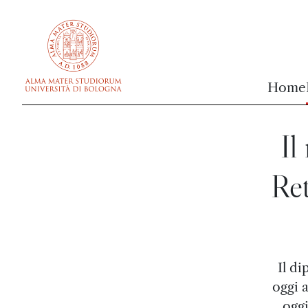
vai al contenuto della pagina
vai al menu di navigazione
Home
Il
Ret
Il d
oggi a
oggi