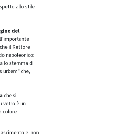
petto allo stile
agine del
ell’importante
 che il Rettore
odo napoleonico:
ra lo stemma di
s urbem" che,
ta
che si
u vetro è un
à colore
inascimento e, non