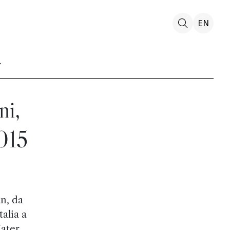
EN
ni,
2015
n, da
talia a
Mater