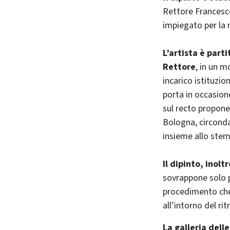
Rettore Francesco
impiegato per la 
L’artista è part
Rettore
, in un m
incarico istituzio
porta in occasion
sul recto propon
Bologna, circond
insieme allo stemm
Il dipinto, inol
sovrappone solo p
procedimento che 
all’intorno del ri
La galleria dell