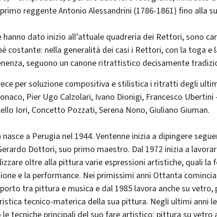
 primo reggente Antonio Alessandrini (1786-1861) fino alla su
e hanno dato inizio all’attuale quadreria dei Rettori, sono ca
é costante: nella generalità dei casi i Rettori, con la toga e l
enenza, seguono un canone ritrattistico decisamente tradizi
ece per soluzione compositiva e stilistica i ritratti degli ult
onaco, Pier Ugo Calzolari, Ivano Dionigi, Francesco Ubertini –
ello Iori, Concetto Pozzati, Serena Nono, Giuliano Giuman.
n
nasce a Perugia nel 1944. Ventenne inizia a dipingere segue
erardo Dottori, suo primo maestro. Dal 1972 inizia a lavora
izzare oltre alla pittura varie espressioni artistiche, quali la 
azione e la performance. Nei primissimi anni Ottanta comincia
pporto tra pittura e musica e dal 1985 lavora anche su vetro, 
ristica tecnico-materica della sua pittura. Negli ultimi anni 
le tecniche principali del suo fare artistico: pittura su vetro