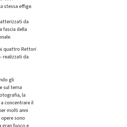
a stessa effige.
ratterizzati da
a fascia della
onale.
imi quattro Rettori
 realizzati da
ndo gli
re sul tema
fotografia, la
 a concentrare il
per molti anni
le opere sono
 a gran fuoco e