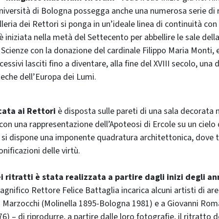
Università di Bologna possegga anche una numerosa serie di r
Galleria dei Rettori si ponga in un’ideale linea di continuità co
è iniziata nella metà del Settecento per abbellire le sale dell
e Scienze con la donazione del cardinale Filippo Maria Monti, 
essivi lasciti fino a diventare, alla fine del XVIII secolo, una d
eche dell’Europa dei Lumi.
ata ai Rettori
è disposta sulle pareti di una sala decorata n
con una rappresentazione dell’Apoteosi di Ercole su un cielo 
e si dispone una imponente quadratura architettonica, dove 
ficazioni delle virtù.
 ritratti è stata realizzata a partire dagli inizi degli an
Magnifico Rettore Felice Battaglia incarica alcuni artisti di a
o Marzocchi (Molinella 1895-Bologna 1981) e a Giovanni Rom
 – di riprodurre, a partire dalle loro fotografie, il ritratto d