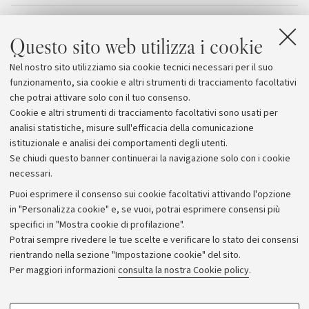
Allegati
Questo sito web utilizza i cookie
La stagione numero ventiquattro de La Soffitta
Nel nostro sito utilizziamo sia cookie tecnici necessari per il suo
La Soffitta 2012
funzionamento, sia cookie e altri strumenti di tracciamento facoltativi
che potrai attivare solo con il tuo consenso.
Cookie e altri strumenti di tracciamento facoltativi sono usati per
analisi statistiche, misure sull'efficacia della comunicazione
istituzionale e analisi dei comportamenti degli utenti.
Se chiudi questo banner continuerai la navigazione solo con i cookie
necessari.
Archivio
Puoi esprimere il consenso sui cookie facoltativi attivando l'opzione
in "Personalizza cookie" e, se vuoi, potrai esprimere consensi più
Comunicati stampa
specifici in "Mostra cookie di profilazione".
Redazione
Potrai sempre rivedere le tue scelte e verificare lo stato dei consensi
rientrando nella sezione "Impostazione cookie" del sito.
Rassegna stampa
Per maggiori informazioni
consulta la nostra Cookie policy
.
Seguici su:
COOKIE DI PROFILAZIONE - FACOLTATIVI