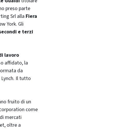
le Gualdi
titolare
no preso parte
ting Srl alla
Fiera
ew York
. Gli
secondi e terzi
i lavoro
o affidato, la
ormata da
l Lynch
. Il tutto
no fruito di un
corporation
come
di mercati
et,
oltre a