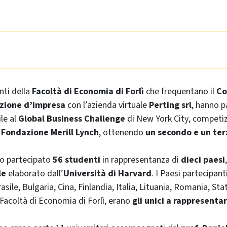
nti della
Facoltà di Economia di Forlì
che frequentano il
Co
zione d’impresa
con l’azienda virtuale
Perting srl
, hanno p
ile al
Global Business Challenge
di
New York City
, competi
a
Fondazione
Merill Lynch
, ottenendo
un secondo e un ter
o partecipato
56 studenti
in rappresentanza di
dieci paesi
le
elaborato dall’
Università di Harvard
. I Paesi partecipant
rasile, Bulgaria, Cina, Finlandia, Italia, Lituania, Romania, Sta
 Facoltà di Economia di Forlì, erano
gli unici a rappresentar