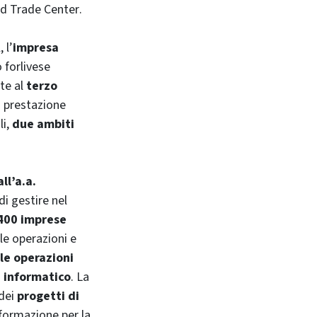
d Trade Center
.
 l’
impresa
 forlivese
te al
terzo
 prestazione
li,
due ambiti
ll’a.a.
di gestire nel
 400 imprese
le operazioni e
le operazioni
 informatico
. La
 dei
progetti di
 formazione per la