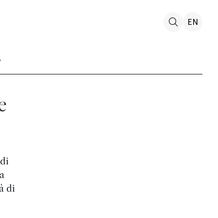
EN
e
di
a
à di