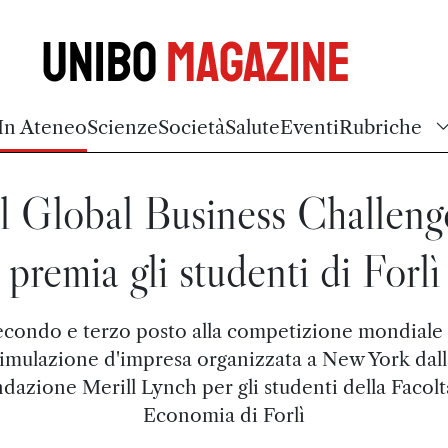
Unibo
Magazine
In Ateneo
Scienze
Società
Salute
Eventi
Rubriche
Il Global Business Challeng
premia gli studenti di Forlì
econdo e terzo posto alla competizione mondiale 
simulazione d'impresa organizzata a New York dall
dazione Merill Lynch per gli studenti della Facolt
Economia di Forlì