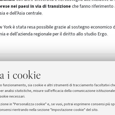
rese nei paesi in via di transizione
che fanno riferimento a
sia e dell’Asia centrale.
w York è stata resa possibile grazie al sostegno economico di
a e dell’azienda regionale per il diritto allo studio Ergo.
a i cookie
suo funzionamento, sia cookie e altri strumenti di tracciamento facoltativi ch
er analisi statistiche, misure sull'efficacia della comunicazione istituzional
cookie necessari.
zione in "Personalizza cookie" e, se vuoi, potrai esprimere consensi più spec
consensi rientrando nella sezione "Impostazione cookie" del sito.
stampa