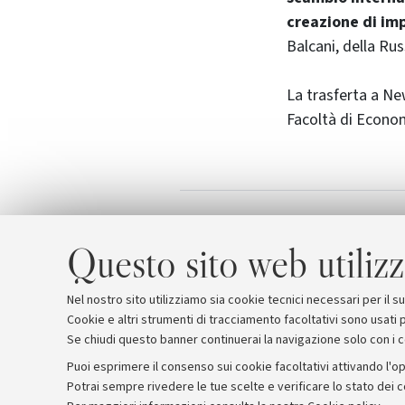
creazione di imp
Balcani, della Rus
La trasferta a Ne
Facoltà di Economi
Perting srl
Allegati
Questo sito web utilizz
Nel nostro sito utilizziamo sia cookie tecnici necessari per il 
Cookie e altri strumenti di tracciamento facoltativi sono usati p
Se chiudi questo banner continuerai la navigazione solo con i 
Puoi esprimere il consenso sui cookie facoltativi attivando l'op
Potrai sempre rivedere le tue scelte e verificare lo stato dei 
Archivio
Comunicati stampa
Redazione
Rassegna 