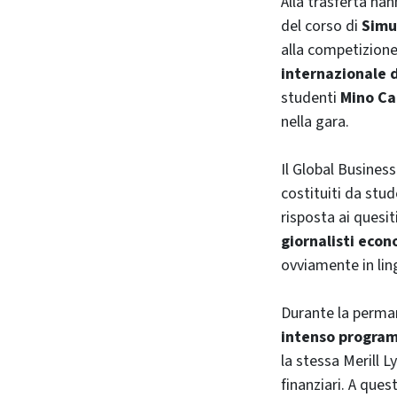
Alla trasferta ha
del corso di
Simu
alla competizione,
internazionale 
studenti
Mino Ca
nella gara.
Il
Global Business
costituiti da stud
risposta ai quesit
giornalisti econ
ovviamente in lin
Durante la perm
intenso program
la stessa
Merill L
finanziari. A ques