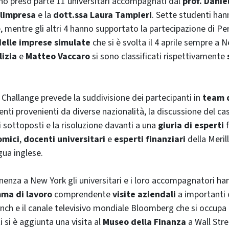
nno preso parte 11 universitari accompagnati dal
prof. Danie
limpresa
e la
dott.ssa Laura Tampieri
. Sette studenti han
 mentre gli altri 4 hanno supportato la partecipazione di Per
delle imprese simulate
che si è svolta il 4 aprile sempre a
N
lizia
e
Matteo Vaccaro
si sono classificati rispettivamente
 Challange
prevede la suddivisione dei partecipanti in
team
d
enti provenienti da diverse nazionalità, la discussione del cas
i sottoposti e la risoluzione davanti a una
giuria di esperti
f
omici
,
docenti universitari
e
esperti finanziari
della
Meril
gua inglese.
anenza a
New York
gli universitari e i loro accompagnatori han
ma di lavoro
comprendente
visite aziendali
a importanti
ynch
e il canale televisivo mondiale
Bloomberg
che si occupa 
ti si è aggiunta una visita al
Museo della Finanza
a
Wall Stre