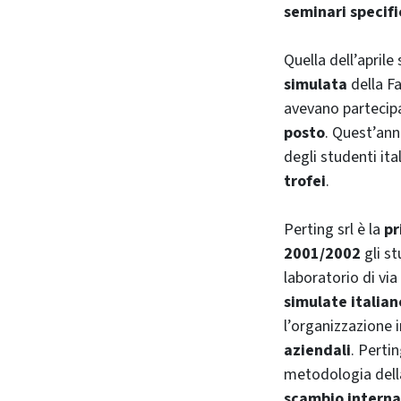
seminari specifi
Quella dell’aprile
simulata
della Fa
avevano partecip
posto
. Quest’ann
degli studenti ita
trofei
.
Perting srl è la
pr
2001/2002
gli st
laboratorio di vi
simulate italian
l’organizzazione 
aziendali
. Pertin
metodologia della
scambio interna