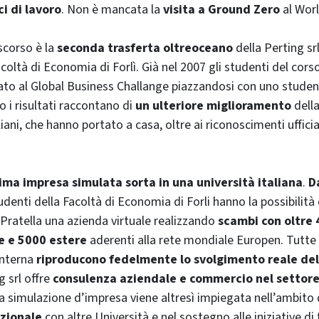
ci di lavoro
. Non è mancata la
visita a
Ground Zero
al
Worl
 scorso è la
seconda trasferta oltreoceano
della Perting srl,
coltà di Economia di Forlì. Già nel 2007 gli studenti del corso
ato al
Global Business Challange
piazzandosi con uno studen
o i risultati raccontano di
un ulteriore miglioramento
della
liani, che hanno portato a casa, oltre ai riconoscimenti ufficia
ima impresa simulata sorta in una università italiana
.
Da
udenti della Facoltà di Economia di Forli hanno la possibilità 
a Pratella una azienda virtuale realizzando
scambi con oltre
e e 5000 estere
aderenti alla rete mondiale Europen. Tutte 
interna
riproducono fedelmente lo svolgimento reale del
g srl offre
consulenza aziendale e commercio nel settore
 simulazione d’impresa viene altresì impiegata nell’ambito
zionale
con altre Università e nel sostegno alle iniziative di