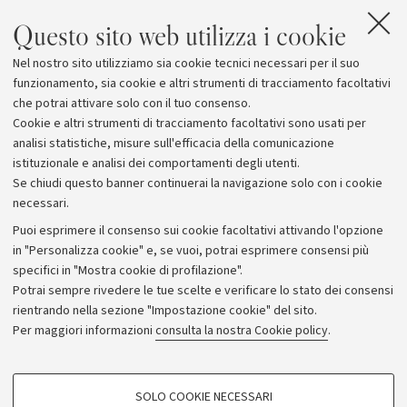
Questo sito web utilizza i cookie
Allegati
Nel nostro sito utilizziamo sia cookie tecnici necessari per il suo
ScienzaGiovane
funzionamento, sia cookie e altri strumenti di tracciamento facoltativi
che potrai attivare solo con il tuo consenso.
Cookie e altri strumenti di tracciamento facoltativi sono usati per
analisi statistiche, misure sull'efficacia della comunicazione
istituzionale e analisi dei comportamenti degli utenti.
Se chiudi questo banner continuerai la navigazione solo con i cookie
necessari.
Archivio
Puoi esprimere il consenso sui cookie facoltativi attivando l'opzione
in "Personalizza cookie" e, se vuoi, potrai esprimere consensi più
Comunicati stampa
specifici in "Mostra cookie di profilazione".
Redazione
Potrai sempre rivedere le tue scelte e verificare lo stato dei consensi
rientrando nella sezione "Impostazione cookie" del sito.
Rassegna stampa
Per maggiori informazioni
consulta la nostra Cookie policy
.
Seguici su:
COOKIE DI PROFILAZIONE - FACOLTATIVI
SOLO COOKIE NECESSARI