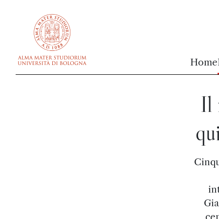
vai al contenuto della pagina
vai al menu di navigazione
Home
Il
qui
Cinqu
in
Gia
cen