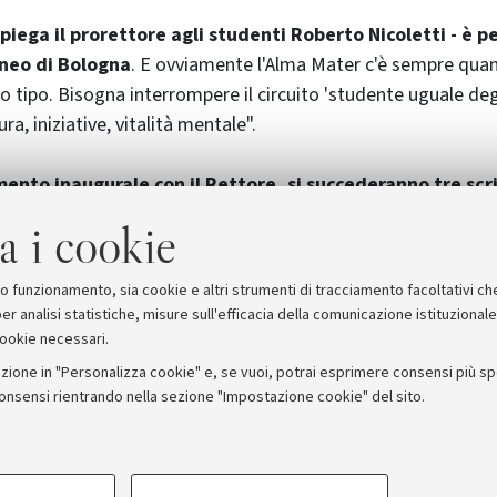
piega il prorettore agli studenti Roberto Nicoletti - è per
neo di Bologna
. E ovviamente l'Alma Mater c'è sempre quand
to tipo. Bisogna interrompere il circuito 'studente uguale de
ura, iniziative, vitalità mentale".
nto inaugurale con il Rettore, si succederanno tre scri
ato (20 aprile), Licia Gianquinto (22 maggio) e Grazia Vera
a i cookie
 il 5 giugno, sarà con il politologo e docente Unibo Carlo Galli
nola con un concerto per i senza tetto eseguito dall'Ensam
suo funzionamento, sia cookie e altri strumenti di tracciamento facoltativi ch
er analisi statistiche, misure sull'efficacia della comunicazione istituzional
cookie necessari.
zione in "Personalizza cookie" e, se vuoi, potrai esprimere consensi più spec
consensi rientrando nella sezione "Impostazione cookie" del sito.
stampa
COOKIE TECNICI - NECESSAR
ORUM - Università di Bologna - Via Zamboni, 33 - 40126 Bologna