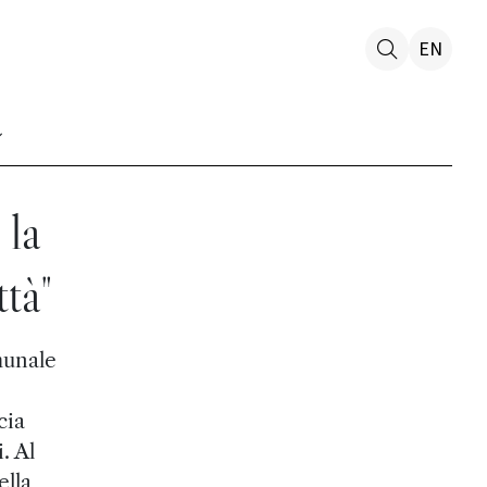
EN
 la
ttà"
munale
cia
. Al
ella