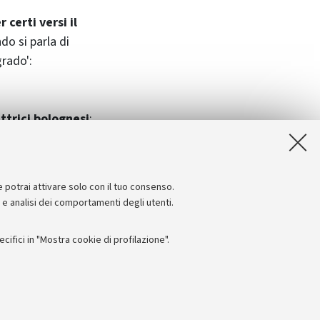
 certi versi il
o si parla di
grado':
ttrici bolognesi
:
sani (24 maggio).
. Gran finale il 23
ble Concordanze.
e potrai attivare solo con il tuo consenso.
e e analisi dei comportamenti degli utenti.
ifici in "Mostra cookie di profilazione".
Seguici su:
I
 - PI: 01131710376 - CF: 80007010376