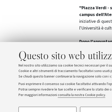
"Piazza Verdi - s
campus dell'Ate
iniziative di ques
l'Università è cult
Dopo l'appuntame
Francesca Mazzucc
Questo sito web utilizz
L'ultimo incontro,
giugno in Montag
Nel nostro sito utilizziamo sia cookie tecnici necessari per il 
Cookie e altri strumenti di tracciamento facoltativi sono usati p
Se chiudi questo banner continuerai la navigazione solo con i 
Puoi esprimere il consenso sui cookie facoltativi attivando l'op
Potrai sempre rivedere le tue scelte e verificare lo stato dei 
Archivio
Comunicati stampa
Redazione
Rassegna 
Per maggiori informazioni
consulta la nostra Cookie policy
.
COOKIE DI PROFILAZIONE - FACOLTATIVI
© Copyright 2026 - ALMA MATER STUDI