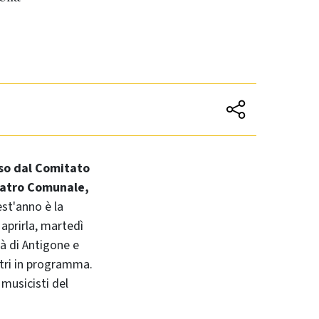
sso dal Comitato
 Teatro Comunale,
est'anno è la
aprirla, martedì
rà di Antigone e
ntri in programma.
 musicisti del