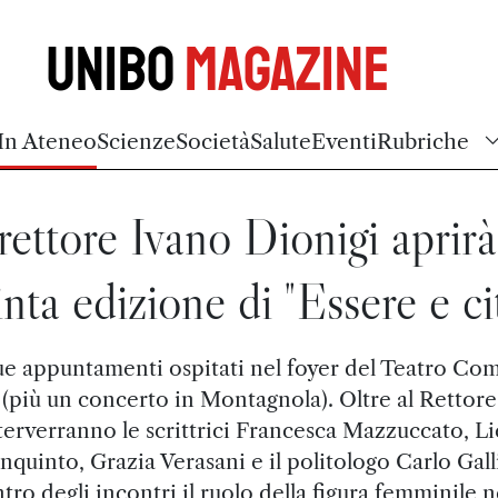
Unibo
Magazine
In Ateneo
Scienze
Società
Salute
Eventi
Rubriche
 rettore Ivano Dionigi aprirà
nta edizione di "Essere e ci
e appuntamenti ospitati nel foyer del Teatro Co
(più un concerto in Montagnola). Oltre al Rettore
terverranno le scrittrici Francesca Mazzuccato, Li
nquinto, Grazia Verasani e il politologo Carlo Galli
tro degli incontri il ruolo della figura femminile n