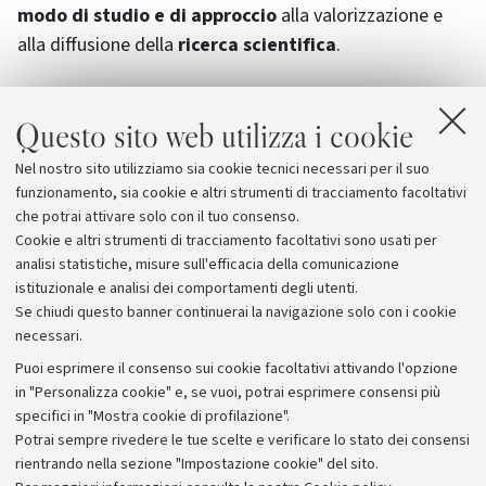
modo di studio e di approccio
alla valorizzazione e
alla diffusione della
ricerca scientifica
.
Questo sito web utilizza i cookie
Allegati
Nel nostro sito utilizziamo sia cookie tecnici necessari per il suo
Velisti per caso
funzionamento, sia cookie e altri strumenti di tracciamento facoltativi
che potrai attivare solo con il tuo consenso.
Cookie e altri strumenti di tracciamento facoltativi sono usati per
analisi statistiche, misure sull'efficacia della comunicazione
istituzionale e analisi dei comportamenti degli utenti.
Se chiudi questo banner continuerai la navigazione solo con i cookie
necessari.
Archivio
Puoi esprimere il consenso sui cookie facoltativi attivando l'opzione
in "Personalizza cookie" e, se vuoi, potrai esprimere consensi più
Comunicati stampa
specifici in "Mostra cookie di profilazione".
Redazione
Potrai sempre rivedere le tue scelte e verificare lo stato dei consensi
rientrando nella sezione "Impostazione cookie" del sito.
Rassegna stampa