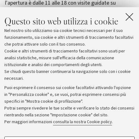
l'apertura è dalle 11 alle 18 con visite guidate su
pronotazione alle 11, alle 15 e alle 17. Inoltre, ogni
Questo sito web utilizza i cookie
sabato e domenica è in programma una visita guidata
in inglese alle ore 17. Il 16 novembre, il 21 dicembre e il
Nel nostro sito utilizziamo sia cookie tecnici necessari per il suo
18 gennaio sono in programma aperture serali
funzionamento, sia cookie e altri strumenti di tracciamento facoltativi
straordinarie fino alle 22.
che potrai attivare solo con il tuo consenso.
Cookie e altri strumenti di tracciamento facoltativi sono usati per
analisi statistiche, misure sull'efficacia della comunicazione
istituzionale e analisi dei comportamenti degli utenti.
Se chiudi questo banner continuerai la navigazione solo con i cookie
necessari.
Archivio
Puoi esprimere il consenso sui cookie facoltativi attivando l'opzione
in "Personalizza cookie" e, se vuoi, potrai esprimere consensi più
Comunicati stampa
specifici in "Mostra cookie di profilazione".
Redazione
Potrai sempre rivedere le tue scelte e verificare lo stato dei consensi
rientrando nella sezione "Impostazione cookie" del sito.
Rassegna stampa
Per maggiori informazioni
consulta la nostra Cookie policy
.
Seguici su:
COOKIE DI PROFILAZIONE - FACOLTATIVI