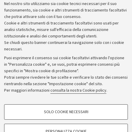
quasi 80 provenienti da paesi extra europei, intende in
Nel nostro sito utilizziamo sia cookie tecnici necessari per il suo
questo modo implementare l’efficienza e la
funzionamento, sia cookie e altri strumenti di tracciamento facoltativi
tempestività dei servizi messi a loro disposizione.
che potrai attivare solo con il tuo consenso.
Cookie e altri strumenti di tracciamento facoltativi sono usati per
analisi statistiche, misure sull'efficacia della comunicazione
istituzionale e analisi dei comportamenti degli utenti.
Se chiudi questo banner continuerai la navigazione solo con i cookie
necessari.
Archivio
Puoi esprimere il consenso sui cookie facoltativi attivando l'opzione
in "Personalizza cookie" e, se vuoi, potrai esprimere consensi più
Comunicati stampa
specifici in "Mostra cookie di profilazione".
Redazione
Potrai sempre rivedere le tue scelte e verificare lo stato dei consensi
rientrando nella sezione "Impostazione cookie" del sito.
Rassegna stampa
Per maggiori informazioni
consulta la nostra Cookie policy
.
Seguici su:
COOKIE DI PROFILAZIONE - FACOLTATIVI
SOLO COOKIE NECESSARI
Si tratta di cookie utilizzati per analizzare le caratteristiche della navigazione
degli utenti, creare profili in base al loro comportamento sul sito, per analisi
di marketing.
PERSONALIZZA COOKIE