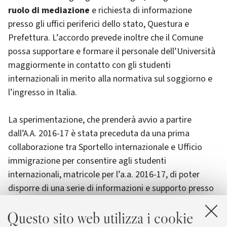
ruolo di mediazione
e richiesta di informazione
presso gli uffici periferici dello stato, Questura e
Prefettura. L’accordo prevede inoltre che il Comune
possa supportare e formare il personale dell’Università
maggiormente in contatto con gli studenti
internazionali in merito alla normativa sul soggiorno e
l’ingresso in Italia.
La sperimentazione, che prenderà avvio a partire
dall’A.A. 2016-17 è stata preceduta da una prima
collaborazione tra Sportello internazionale e Ufficio
immigrazione per consentire agli studenti
internazionali, matricole per l’a.a. 2016-17, di poter
disporre di una serie di informazioni e supporto presso
la sede del Campus. Il Campus, che conta una
Questo sito web utilizza i cookie
popolazione di circa 210 studenti internazionali di cui