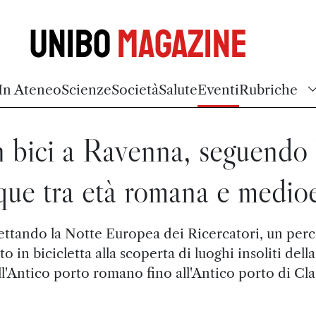
Unibo
Magazine
In Ateneo
Scienze
Società
Salute
Eventi
Rubriche
n bici a Ravenna, seguendo 
que tra età romana e medio
ttando la Notte Europea dei Ricercatori, un per
o in bicicletta alla scoperta di luoghi insoliti della
ll'Antico porto romano fino all'Antico porto di Cla