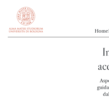
vai al contenuto della pagina
vai al menu di navigazione
Home
I
ac
Aspe
guidat
da