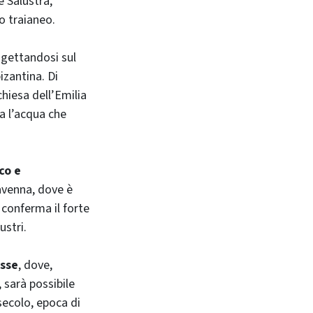
e Salustra,
o traianeo.
 gettandosi sul
zantina. Di
chiesa dell’Emilia
a l’acqua che
co e
avenna, dove è
e conferma il forte
ustri.
asse
, dove,
, sarà possibile
 secolo, epoca di