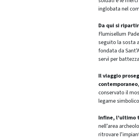
soldati e le merci
inglobata nel com
Da qui si riparti
Flumisellum Paden
seguito la sosta a
fondata da Sant’A
servì per battezzar
Il viaggio prose
contemporaneo
conservato il mosa
legame simbolico d
Infine, l’ultimo
nell’area archeolo
ritrovare l’impian