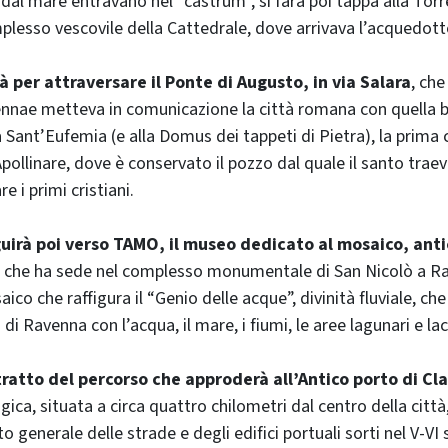
 dal mare entravano nel “castrum”, si farà poi tappa alla Torr
plesso vescovile della Cattedrale, dove arrivava l’acquedott
rà per attraversare il Ponte di Augusto, in via Salara
, che
nae metteva in comunicazione la città romana con quella bi
 Sant’Eufemia (e alla Domus dei tappeti di Pietra), la prima 
pollinare, dove è conservato il pozzo dal quale il santo traev
e i primi cristiani.
guirà poi verso TAMO, il museo dedicato al mosaico, anti
, che ha sede nel complesso monumentale di San Nicolò a R
ico che raffigura il “Genio delle acque”, divinità fluviale, ch
i Ravenna con l’acqua, il mare, i fiumi, le aree lagunari e lac
 tratto del percorso che approderà all’Antico porto di Cl
gica, situata a circa quattro chilometri dal centro della città
to generale delle strade e degli edifici portuali sorti nel V-VI