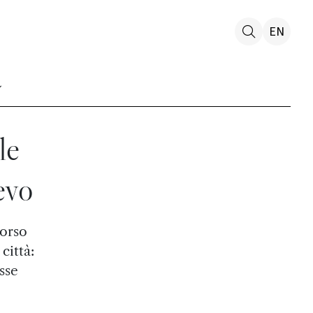
EN
le
evo
corso
 città:
sse