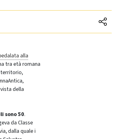
pedalata alla
nna tra età romana
territorio,
ennaAntica,
vista della
ili sono 50
.
ngeva da Classe
a, dalla quale i