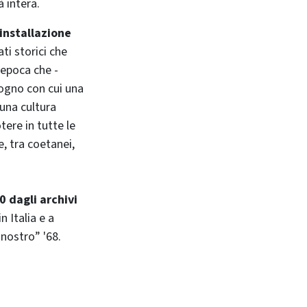
 intera.
installazione
i storici che
’epoca che -
sogno con cui una
 una cultura
tere in tutte le
e, tra coetanei,
0 dagli archivi
n Italia e a
nostro” '68.