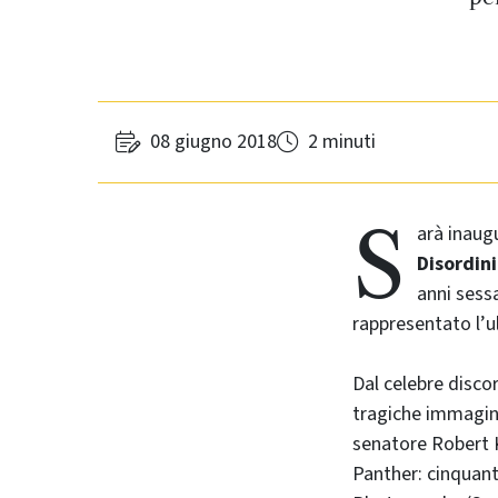
08 giugno 2018
2 minuti
S
arà inaug
Disordini
anni sess
rappresentato l’
Dal celebre disco
tragiche immagini
senatore Robert K
Panther: cinquant