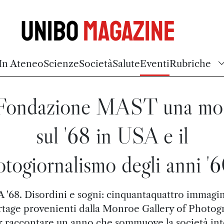
Unibo
Magazine
In Ateneo
Scienze
Società
Salute
Eventi
Rubriche
 Fondazione MAST una mos
sul '68 in USA e il
otogiornalismo degli anni '
 '68. Disordini e sogni: cinquantaquattro immagin
rtage provenienti dalla Monroe Gallery of Photog
r raccontare un anno che sommuove la società int