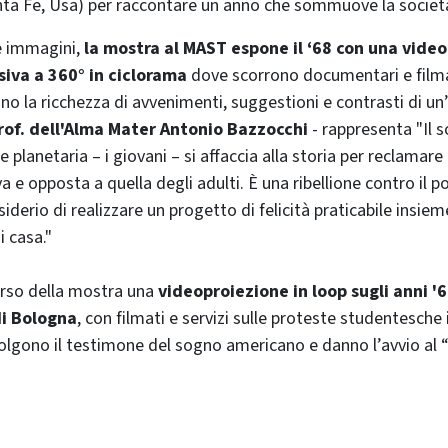
ta Fe, Usa) per raccontare un anno che sommuove la società
le immagini,
la mostra al MAST espone il ‘68 con una video
iva a 360° in ciclorama
dove scorrono documentari e filmat
o la ricchezza di avvenimenti, suggestioni e contrasti di un
rof. dell'Alma Mater Antonio Bazzocchi
- rappresenta "Il 
planetaria – i giovani – si affaccia alla storia per reclamare
va e opposta a quella degli adulti. È una ribellione contro il po
siderio di realizzare un progetto di felicità praticabile insiem
i casa."
orso della mostra una
videoproiezione in loop sugli anni '6
di Bologna
, con filmati e servizi sulle proteste studentesche i
lgono il testimone del sogno americano e danno l’avvio al “