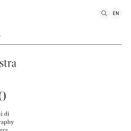
EN
tra
60
i di
raphy
era