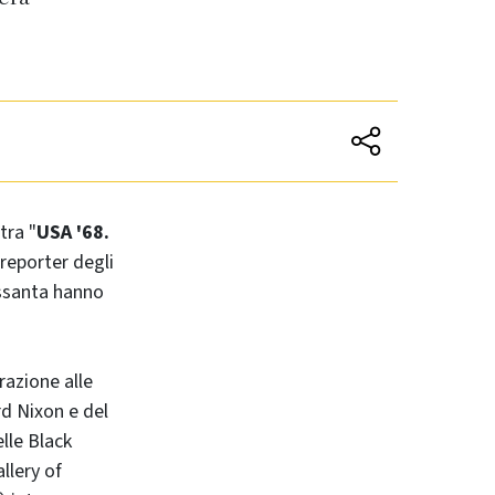
tra "
USA '68.
oreporter degli
essanta hanno
razione alle
rd Nixon e del
lle Black
llery of