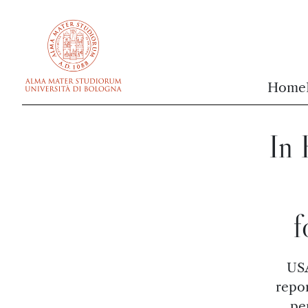
vai al contenuto della pagina
vai al menu di navigazione
Home
In
f
USA
repo
pe