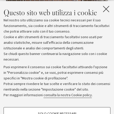
Questo sito web utilizza i cookie
Nel nostro sito utilizziamo sia cookie tecnici necessari per il suo
funzionamento, sia cookie e altri strumenti di tracciamento facoltativi
che potrai attivare solo con il tuo consenso.
Cookie e altri strumenti di tracciamento facoltativi sono usati per
analisi statistiche, misure sull'efficacia della comunicazione
istituzionale e analisi dei comportamenti degli utenti.
Se chiudi questo banner continuerai la navigazione solo con i cookie
necessari.
Archivio
Puoi esprimere il consenso sui cookie facoltativi attivando l'opzione
in "Personalizza cookie" e, se vuoi, potrai esprimere consensi più
Comunicati stampa
specifici in "Mostra cookie di profilazione".
Redazione
Potrai sempre rivedere le tue scelte e verificare lo stato dei consensi
rientrando nella sezione "Impostazione cookie" del sito.
Rassegna stampa
Per maggiori informazioni
consulta la nostra Cookie policy
.
Seguici su:
COOKIE DI PROFILAZIONE - FACOLTATIVI
SOLO COOKIE NECESSARI