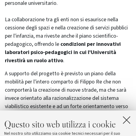
personale universitario.
La collaborazione tra gli enti non si esaurisce nella
cessione degli spazi e nella creazione di servizi pubblici
per l'infanzia, ma riveste anche il piano scientifico-
pedagogico, offrendo le
condizioni per innovativi
laboratori psico-pedagogici in cui l'Università
rivestirà un ruolo attivo
.
A supporto del progetto è previsto un piano della
mobilità per l'intero comparto di Filippo Re che non
comporterà la creazione di nuove strade, ma che sarà
invece orientato alla razionalizzazione del sistema
viabilistico esistente e ad un forte orientamento verso
la mobilità sostenibile, di cui la componente ciclabile
Questo sito web utilizza i cookie
avrà un ruolo centrale. L'Area di Filippo Re, secondo
questi elementi, recupererà la propria vocazione di tipo
Nel nostro sito utilizziamo sia cookie tecnici necessari per il suo