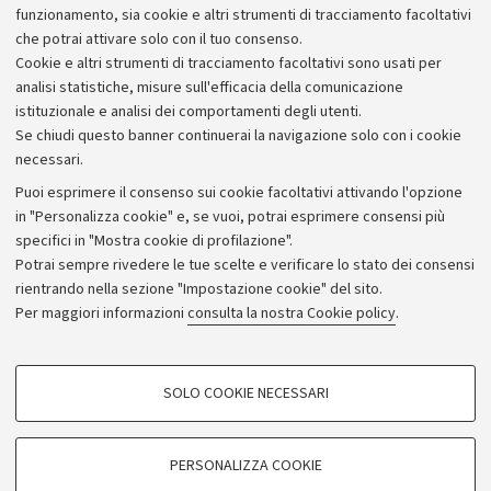
sostenibile e la caratteristica di accoglienza ed
funzionamento, sia cookie e altri strumenti di tracciamento facoltativi
inclusione sociale.
che potrai attivare solo con il tuo consenso.
Cookie e altri strumenti di tracciamento facoltativi sono usati per
analisi statistiche, misure sull'efficacia della comunicazione
istituzionale e analisi dei comportamenti degli utenti.
Se chiudi questo banner continuerai la navigazione solo con i cookie
necessari.
Archivio
Puoi esprimere il consenso sui cookie facoltativi attivando l'opzione
in "Personalizza cookie" e, se vuoi, potrai esprimere consensi più
Comunicati stampa
specifici in "Mostra cookie di profilazione".
Redazione
Potrai sempre rivedere le tue scelte e verificare lo stato dei consensi
rientrando nella sezione "Impostazione cookie" del sito.
Rassegna stampa
Per maggiori informazioni
consulta la nostra Cookie policy
.
Seguici su:
COOKIE DI PROFILAZIONE - FACOLTATIVI
SOLO COOKIE NECESSARI
Si tratta di cookie utilizzati per analizzare le caratteristiche della navigazione
degli utenti, creare profili in base al loro comportamento sul sito, per analisi
di marketing.
PERSONALIZZA COOKIE
© Copyright 2026 - ALMA MATER STUDIORUM - Università di
Mostra cookie di profilazione