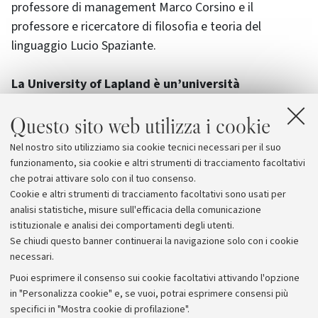
professore di management Marco Corsino e il
professore e ricercatore di filosofia e teoria del
linguaggio Lucio Spaziante.
La University of Lapland è un’università
internazionale e multidisciplinare
le cui aree di
Questo sito web utilizza i cookie
esperienza fanno riferimento agli affari artici e
alla ricerca sul turismo.
Durante l’incontro i
Nel nostro sito utilizziamo sia cookie tecnici necessari per il suo
rappresentanti hanno presentato le reciproche
funzionamento, sia cookie e altri strumenti di tracciamento facoltativi
università, nell’ottica di una futura collaborazione.
che potrai attivare solo con il tuo consenso.
Cookie e altri strumenti di tracciamento facoltativi sono usati per
analisi statistiche, misure sull'efficacia della comunicazione
istituzionale e analisi dei comportamenti degli utenti.
Se chiudi questo banner continuerai la navigazione solo con i cookie
necessari.
Archivio
Puoi esprimere il consenso sui cookie facoltativi attivando l'opzione
in "Personalizza cookie" e, se vuoi, potrai esprimere consensi più
Comunicati stampa
specifici in "Mostra cookie di profilazione".