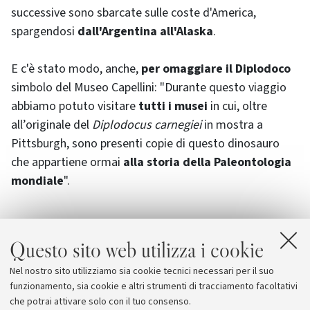
successive sono sbarcate sulle coste d'America,
spargendosi
dall'Argentina all'Alaska
.
E c'è stato modo, anche,
per omaggiare il Diplodoco
simbolo del Museo Capellini: "Durante questo viaggio
abbiamo potuto visitare
tutti i musei
in cui, oltre
all’originale del
Diplodocus carnegiei
in mostra a
Pittsburgh
, sono presenti copie di questo dinosauro
che appartiene ormai
alla storia della Paleontologia
mondiale
".
Questo sito web utilizza i cookie
Allegati
Nel nostro sito utilizziamo sia cookie tecnici necessari per il suo
Museo Capellini
funzionamento, sia cookie e altri strumenti di tracciamento facoltativi
che potrai attivare solo con il tuo consenso.