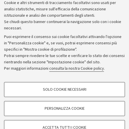
Cookie e altri strumenti di tracciamento facoltativi sono usati per
analisi statistiche, misure sull'efficacia della comunicazione
istituzionale e analisi dei comportamenti degli utenti.
Se chiudi questo banner continuerai la navigazione solo con i cookie
necessari.
Archivio
Puoi esprimere il consenso sui cookie facoltativi attivando l'opzione
in "Personalizza cookie" e, se vuoi, potrai esprimere consensi più
Comunicati stampa
specifici in "Mostra cookie di profilazione".
Redazione
Potrai sempre rivedere le tue scelte e verificare lo stato dei consensi
rientrando nella sezione "Impostazione cookie" del sito.
Rassegna stampa
Per maggiori informazioni
consulta la nostra Cookie policy
.
Seguici su:
COOKIE DI PROFILAZIONE - FACOLTATIVI
SOLO COOKIE NECESSARI
Si tratta di cookie utilizzati per analizzare le caratteristiche della navigazione
degli utenti, creare profili in base al loro comportamento sul sito, per analisi
di marketing.
PERSONALIZZA COOKIE
© Copyright 2026 - ALMA MATER STUDIORUM - Università di
Mostra cookie di profilazione
Bologna - Via Zamboni, 33 - 40126 Bologna - PI: 01131710376 -
Google/Youtube Video
CF: 80007010376
COOKIE TECNICI - NECESSARI
ACCETTA TUTTI I COOKIE