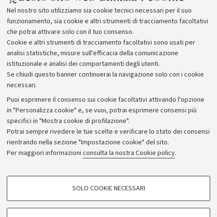
Nel nostro sito utilizziamo sia cookie tecnici necessari per il suo
funzionamento, sia cookie e altri strumenti di tracciamento facoltativi
che potrai attivare solo con il tuo consenso.
Cookie e altri strumenti di tracciamento facoltativi sono usati per
analisi statistiche, misure sull'efficacia della comunicazione
istituzionale e analisi dei comportamenti degli utenti.
Se chiudi questo banner continuerai la navigazione solo con i cookie
necessari.
Archivio
Puoi esprimere il consenso sui cookie facoltativi attivando l'opzione
in "Personalizza cookie" e, se vuoi, potrai esprimere consensi più
Comunicati stampa
specifici in "Mostra cookie di profilazione".
Redazione
Potrai sempre rivedere le tue scelte e verificare lo stato dei consensi
rientrando nella sezione "Impostazione cookie" del sito.
Rassegna stampa
Per maggiori informazioni
consulta la nostra Cookie policy
.
Seguici su:
COOKIE DI PROFILAZIONE - FACOLTATIVI
SOLO COOKIE NECESSARI
Si tratta di cookie utilizzati per analizzare le caratteristiche della navigazione
degli utenti, creare profili in base al loro comportamento sul sito, per analisi
di marketing.