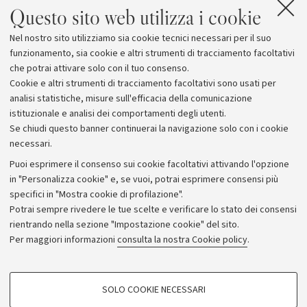
Questo sito web utilizza i cookie
legati a Matteucci e ai suoi studi, Maurizio Fioravanti,
storico del costituzionalismo europeo dell’Università di
Nel nostro sito utilizziamo sia cookie tecnici necessari per il suo
Firenze, e Lorenzo Ornaghi, scienziato politico
funzionamento, sia cookie e altri strumenti di tracciamento facoltativi
dell’Università Cattolica del Sacro Cuore di Milano.
che potrai attivare solo con il tuo consenso.
Cookie e altri strumenti di tracciamento facoltativi sono usati per
analisi statistiche, misure sull'efficacia della comunicazione
istituzionale e analisi dei comportamenti degli utenti.
Se chiudi questo banner continuerai la navigazione solo con i cookie
necessari.
Archivio
Puoi esprimere il consenso sui cookie facoltativi attivando l'opzione
in "Personalizza cookie" e, se vuoi, potrai esprimere consensi più
Comunicati stampa
specifici in "Mostra cookie di profilazione".
Redazione
Potrai sempre rivedere le tue scelte e verificare lo stato dei consensi
rientrando nella sezione "Impostazione cookie" del sito.
Rassegna stampa
Per maggiori informazioni
consulta la nostra Cookie policy
.
Seguici su:
COOKIE DI PROFILAZIONE - FACOLTATIVI
SOLO COOKIE NECESSARI
Si tratta di cookie utilizzati per analizzare le caratteristiche della navigazione