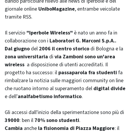
dando particolare rilievo alle
news
di Iperbole e del
giornale
online
Unibo
Magazine
, entrambe veicolate
tramite RSS.
Il servizio
"Iperbole
Wireless
"
è nato un anno fa in
collaborazione con i
Laboratori G. Marconi S.p.A..
Dal
giugno
del
2006 il
centro storico
di Bologna e la
zona universitaria
di
via Zamboni
sono un'area
wireless
a disposizione di utenti accreditati. Il
progetto ha successo: il
passaparola fra studenti
fa
rimbalzare la notizia sulle maggiori
community on line
che ruotano intorno al superamento del
digital divide
e dell'
analfabetismo informatico
.
Gli accessi dall'inizio della sperimentazione sono più di
39000
: ben il
70% sono studenti
.
Cambia
anche
la fisionomia di Piazza Maggiore
: il