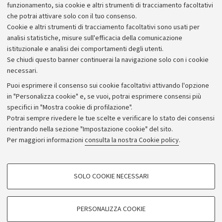
Iperbole Wireless
funzionamento, sia cookie e altri strumenti di tracciamento facoltativi
che potrai attivare solo con il tuo consenso.
Cookie e altri strumenti di tracciamento facoltativi sono usati per
analisi statistiche, misure sull'efficacia della comunicazione
istituzionale e analisi dei comportamenti degli utenti.
Se chiudi questo banner continuerai la navigazione solo con i cookie
necessari.
Archivio
Puoi esprimere il consenso sui cookie facoltativi attivando l'opzione
in "Personalizza cookie" e, se vuoi, potrai esprimere consensi più
Comunicati stampa
specifici in "Mostra cookie di profilazione".
Redazione
Potrai sempre rivedere le tue scelte e verificare lo stato dei consensi
rientrando nella sezione "Impostazione cookie" del sito.
Rassegna stampa
Per maggiori informazioni
consulta la nostra Cookie policy
.
Seguici su:
COOKIE DI PROFILAZIONE - FACOLTATIVI
SOLO COOKIE NECESSARI
Si tratta di cookie utilizzati per analizzare le caratteristiche della navigazione
degli utenti, creare profili in base al loro comportamento sul sito, per analisi
di marketing.
PERSONALIZZA COOKIE
© Copyright 2026 - ALMA MATER STUDIORUM - Università di
Mostra cookie di profilazione