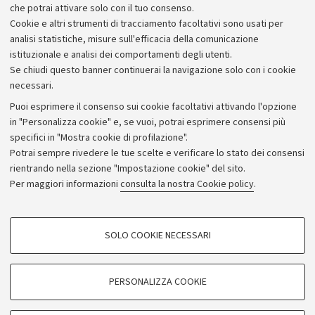
che potrai attivare solo con il tuo consenso.
Cookie e altri strumenti di tracciamento facoltativi sono usati per
analisi statistiche, misure sull'efficacia della comunicazione
istituzionale e analisi dei comportamenti degli utenti.
Se chiudi questo banner continuerai la navigazione solo con i cookie
necessari.
Archivio
Puoi esprimere il consenso sui cookie facoltativi attivando l'opzione
in "Personalizza cookie" e, se vuoi, potrai esprimere consensi più
Comunicati stampa
specifici in "Mostra cookie di profilazione".
Redazione
Potrai sempre rivedere le tue scelte e verificare lo stato dei consensi
rientrando nella sezione "Impostazione cookie" del sito.
Rassegna stampa
Per maggiori informazioni
consulta la nostra Cookie policy
.
Seguici su:
COOKIE DI PROFILAZIONE - FACOLTATIVI
SOLO COOKIE NECESSARI
Si tratta di cookie utilizzati per analizzare le caratteristiche della navigazione
degli utenti, creare profili in base al loro comportamento sul sito, per analisi
di marketing.
PERSONALIZZA COOKIE
© Copyright 2026 - ALMA MATER STUDIORUM - Università di
Mostra cookie di profilazione
Bologna - Via Zamboni, 33 - 40126 Bologna - PI: 01131710376 -