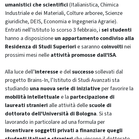
umanistici che scientifici
(Italianistica, Chimica
Industriale e dei Materiali, Colture arboree, Scienze
giuridiche, DEIS, Economia e Ingegneria Agrarie).
Entrati nell’Istituto lo scorso 3 febbraio, i
sei studenti
hanno a disposizione
un appartamento condiviso alla
Residenza di Studi Superiori
e saranno
coinvolti
nei
prossimi mesi nelle
attività promosse dall'ISA
.
Alla luce dell’
interesse
e del
successo
sollevati dal
progetto
Brains-In
, l’Istituto di Studi Avanzati sta
studiando
una nuova serie di iniziative
per favorire la
mobilità intellettuale
e la
partecipazione di
laureati stranieri
alle attività delle
scuole di
dottorato dell'Università di Bologna
. Si sta
lavorando in particolare ad una formula per
incentivare soggetti privati a finanziare quegli
studenti italiani e stranieri
che vincono il dottorato