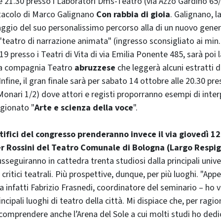
re 21.30 presso i Laboratori Dms-Teatro (via Azzo Gardino 65/a
tacolo di Marco Galignano
Con rabbia di gioia
. Galignano, 
aggio del suo personalissimo percorso alla di un nuovo genere
eatro di narrazione animata" (ingresso sconsigliato ai min. 
 19 presso i Teatri di Vita di via Emilia Ponente 485, sarà poi l
la compagnia Teatro
abruzzese
che leggerà alcuni estratti 
nfine, il gran finale sarà per sabato 14 ottobre alle 20.30 pre
Monari 1/2) dove attori e registi proporranno esempi di inter
ragionato "
Arte e scienza della voce
".
entifici del congresso prenderanno invece il via giovedì 12
er Rossini del Teatro Comunale di Bologna (Largo Respig
susseguiranno in cattedra trenta studiosi dalla principali unive
i critici teatrali. Più prospettive, dunque, per più luoghi. "Ap
 infatti Fabrizio Frasnedi, coordinatore del seminario – ho 
rincipali luoghi di teatro della città. Mi dispiace che, per ragi
 comprendere anche l’Arena del Sole a cui molti studi ho dedi