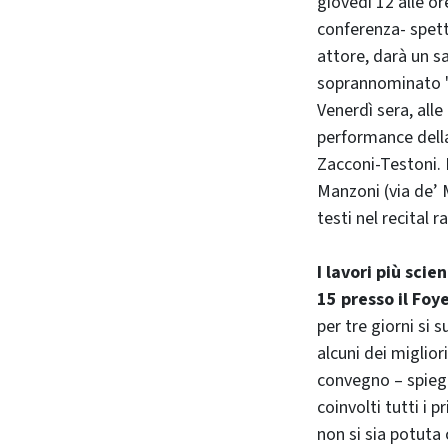
giovedì 12 alle o
conferenza- spet
attore, darà un s
soprannominato "t
Venerdì sera, alle
performance del
Zacconi-Testoni. I
Manzoni (via de’ 
testi nel recital 
I lavori più sci
15 presso il Foy
per tre giorni si 
alcuni dei miglior
convegno – spiega
coinvolti tutti i p
non si sia potuta