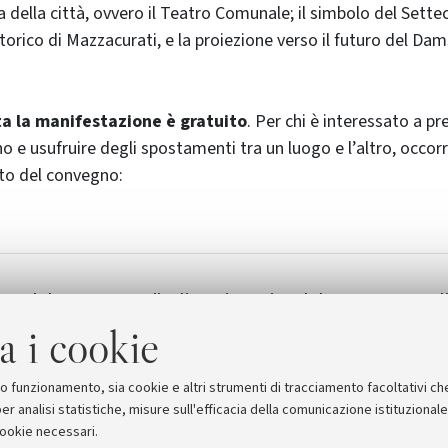
della città, ovvero il Teatro Comunale; il simbolo del Sett
torico di Mazzacurati, e la proiezione verso il futuro del Dams
ta la manifestazione è gratuito
. Per chi è interessato a p
no e usufruire degli spostamenti tra un luogo e l’altro, occor
ito del convegno:
 del convegno L'italiano in
Sito del convegno Ital
.6 KB]
a i cookie
suo funzionamento, sia cookie e altri strumenti di tracciamento facoltativi ch
er analisi statistiche, misure sull'efficacia della comunicazione istituzional
cookie necessari.