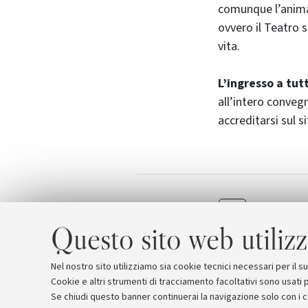
comunque l’anima 
ovvero il Teatro s
vita.
L’ingresso a tut
all’intero conveg
accreditarsi sul s
Programma
Allegati
scena
[18
Questo sito web utilizz
Nel nostro sito utilizziamo sia cookie tecnici necessari per il 
Cookie e altri strumenti di tracciamento facoltativi sono usati p
Se chiudi questo banner continuerai la navigazione solo con i 