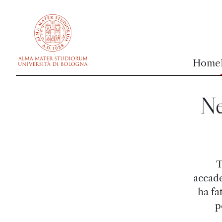
vai al contenuto della pagina
vai al menu di navigazione
Home
Ne
T
accade
ha fa
p