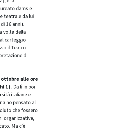
), è la
laureato dams e
 teatrale da lui
di 16 anni).
a volta della
dal carteggio
sso il Teatro
pretazione di
 ottobre alle ore
hi 1).
Da lì in poi
rsità italiane e
pena ho pensato al
voluto che fossero
oni organizzative,
cato. Ma c’è