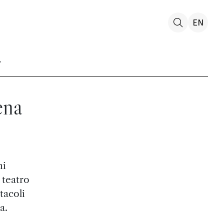
EN
ena
ni
 teatro
tacoli
a.