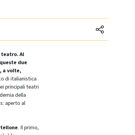
 teatro. Al
i queste due
 a volte,
di italianistica
i principali teatri
ademia della
s: aperto al
rtellone
. Il primo,