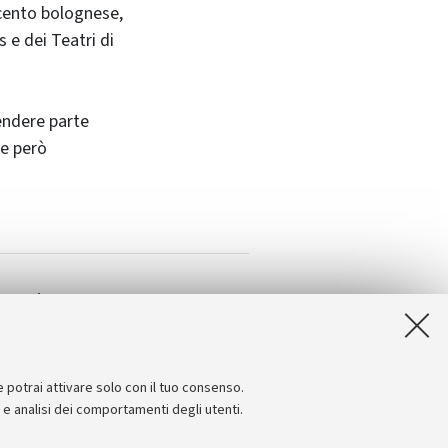
ecento bolognese,
 e dei Teatri di
rendere parte
re però
iano in scena
e potrai attivare solo con il tuo consenso.
e e analisi dei comportamenti degli utenti.