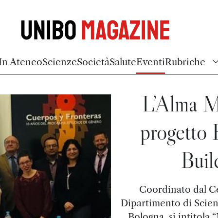
Unibo
Magazine
In Ateneo
Scienze
Società
Salute
Eventi
Rubriche
L’Alma Ma
progetto
Bui
Coordinato dal Ce
Dipartimento di Scienz
Bologna, si intitola