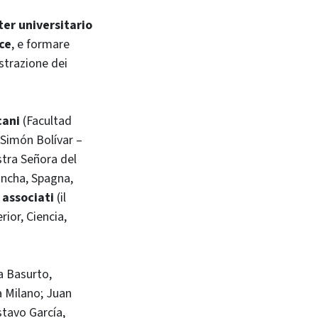
er universitario
ace
, e formare
istrazione dei
cani
(Facultad
 Simón Bolívar –
tra Señora del
ancha, Spagna,
 associati
(il
ior, Ciencia,
ra Basurto,
a Milano; Juan
stavo García,