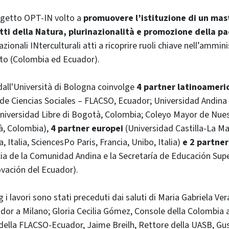
rogetto OPT-IN volto a
promuovere l’istituzione di un mast
itti della Natura, plurinazionalità e promozione della p
ionali INterculturali atti a ricoprire ruoli chiave nell’ammin
nto (Colombia ed Ecuador).
dall'Università di Bologna coinvolge
4 partner latinoameri
de Ciencias Sociales – FLACSO, Ecuador; Universidad Andina
niversidad Libre di Bogotà, Colombia; Coleyo Mayor de Nues
à, Colombia),
4 partner europei
(Universidad Castilla-La M
a, Italia, SciencesPo Paris, Francia, Unibo, Italia)
e 2 partner
cia de la Comunidad Andina e la Secretaría de Educación Super
vación del Ecuador).
g i lavori sono stati preceduti dai saluti di Maria Gabriela Ve
dor a Milano; Gloria Cecilia Gómez, Console della Colombia 
della FLACSO-Ecuador, Jaime Breilh, Rettore della UASB, Gu