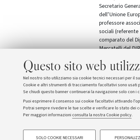
Secretario Genera
dell’Unione Europ
professore associ
sociali (referent
comparato del Dip
Mercatelli del DI
Questo sito web utilizz
L'Alma Mater sarà
luglio 2018, dura
Nel nostro sito utilizziamo sia cookie tecnici necessari per il 
Cookie e altri strumenti di tracciamento facoltativi sono usati p
Se chiudi questo banner continuerai la navigazione solo con i 
Puoi esprimere il consenso sui cookie facoltativi attivando l'op
Potrai sempre rivedere le tue scelte e verificare lo stato dei 
Archivio
Comunicati stampa
Redazione
Rassegna 
Per maggiori informazioni
consulta la nostra Cookie policy
.
COOKIE DI PROFILAZIONE - FACOLTATIVI
© Copyright 2026 - ALMA MATER STUDI
SOLO COOKIE NECESSARI
PERSONALIZZ