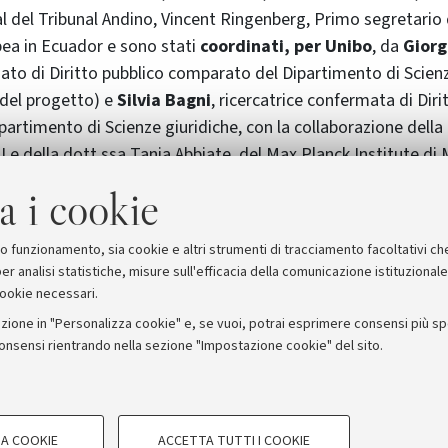
l del Tribunal Andino, Vincent Ringenberg, Primo segretario
ea in Ecuador e sono stati
coordinati, per Unibo
, da
Giorg
ato di Diritto pubblico comparato del Dipartimento di Scienz
e del progetto) e
Silvia Bagni
, ricercatrice confermata di Diri
artimento di Scienze giuridiche, con la collaborazione della 
RI e della dott.ssa Tania Abbiate, del Max Planck Institute di
a i cookie
 particolarmente coinvolta nella fase di formazione dei docen
nte la Summer School “Metodologia della comparazione giuri
suo funzionamento, sia cookie e altri strumenti di tracciamento facoltativi ch
er analisi statistiche, misure sull'efficacia della comunicazione istituzional
cookie necessari.
zione in "Personalizza cookie" e, se vuoi, potrai esprimere consensi più spec
consensi rientrando nella sezione "Impostazione cookie" del sito.
stampa
COOKIE TECNICI - NECESSAR
ORUM - Università di Bologna - Via Zamboni, 33 - 40126 Bologna
A COOKIE
ACCETTA TUTTI I COOKIE