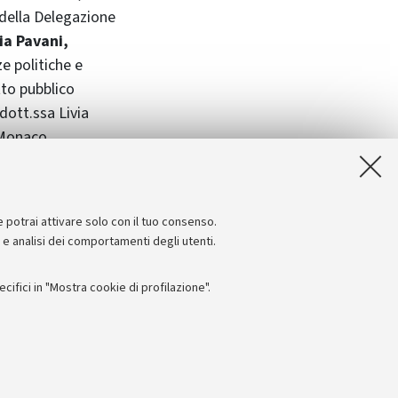
 della Delegazione
ia Pavani,
e politiche e
tto pubblico
dott.ssa Livia
 Monaco.
ti, dal 2 al 6
dica”.
e potrai attivare solo con il tuo consenso.
e e analisi dei comportamenti degli utenti.
ifici in "Mostra cookie di profilazione".
Seguici su:
I
 - PI: 01131710376 - CF: 80007010376