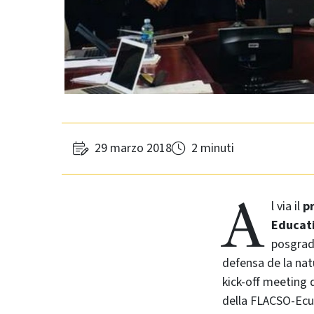
29 marzo 2018
2 minuti
A
l via il
p
Educat
posgrad
defensa de la nat
kick-off meeting 
della FLACSO-Ecu