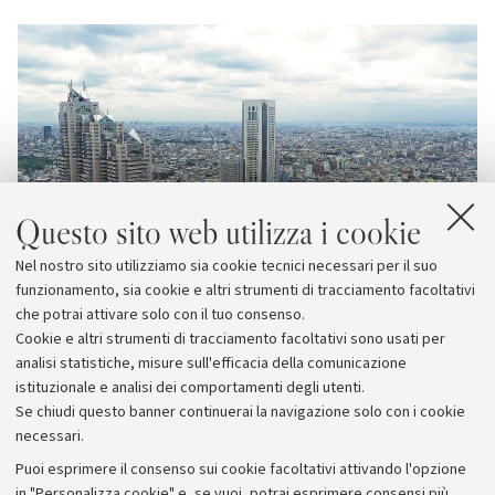
Questo sito web utilizza i cookie
Nel nostro sito utilizziamo sia cookie tecnici necessari per il suo
funzionamento, sia cookie e altri strumenti di tracciamento facoltativi
che potrai attivare solo con il tuo consenso.
Cookie e altri strumenti di tracciamento facoltativi sono usati per
analisi statistiche, misure sull'efficacia della comunicazione
istituzionale e analisi dei comportamenti degli utenti.
Se chiudi questo banner continuerai la navigazione solo con i cookie
necessari.
Archivio
Puoi esprimere il consenso sui cookie facoltativi attivando l'opzione
in "Personalizza cookie" e, se vuoi, potrai esprimere consensi più