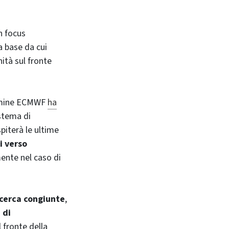
n focus
a base da cui
nità sul fronte
ermine ECMWF
ha
stema di
piterà le ultime
i verso
mente nel caso di
ricerca congiunte
,
 di
l fronte della