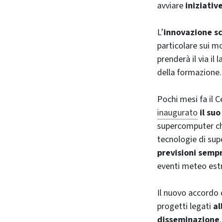
avviare
iniziativ
L’
innovazione sc
particolare sui mo
prenderà il via il
della formazione.
Pochi mesi fa il
inaugurato
il su
supercomputer che
tecnologie di sup
previsioni semp
eventi meteo est
Il nuovo accordo 
progetti legati
al
disseminazione