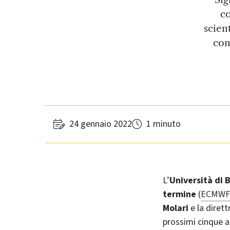
co
scien
con
24 gennaio 2022
1 minuto
L’
Università di
termine
(
ECMWF
Molari
e la diret
prossimi cinque a