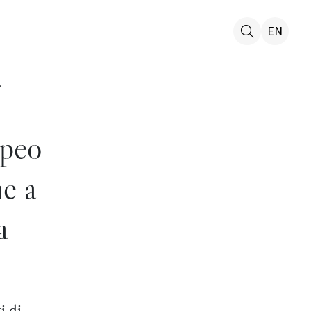
EN
opeo
he a
a
i di