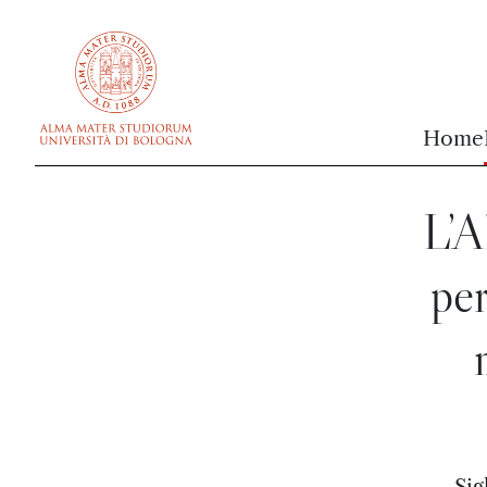
vai al contenuto della pagina
vai al menu di navigazione
Home
L’A
per
Sig