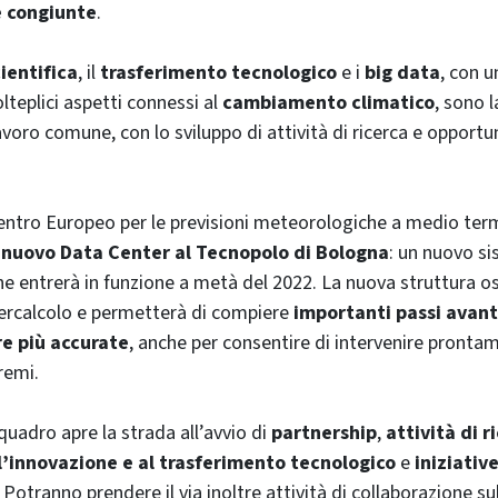
e congiunte
.
ientifica
, il
trasferimento tecnologico
e i
big data
, con u
lteplici aspetti connessi al
cambiamento climatico
, sono l
 lavoro comune, con lo sviluppo di attività di ricerca e opportu
 Centro Europeo per le previsioni meteorologiche a medio t
o nuovo Data Center al Tecnopolo di Bologna
: un nuovo si
 entrerà in funzione a metà del 2022. La nuova struttura os
ercalcolo e permetterà di compiere
importanti passi avant
re più accurate
, anche per consentire di intervenire pronta
remi.
quadro apre la strada all’avvio di
partnership
,
attività di 
l’innovazione e al trasferimento tecnologico
e
iniziative
. Potranno prendere il via inoltre attività di collaborazione su