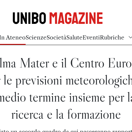
Unibo
Magazine
In Ateneo
Scienze
Società
Salute
Eventi
Rubriche
lma Mater e il Centro Eur
 le previsioni meteorologic
medio termine insieme per l
ricerca e la formazione
lato un accordo quadro da cui nasceranno rapport