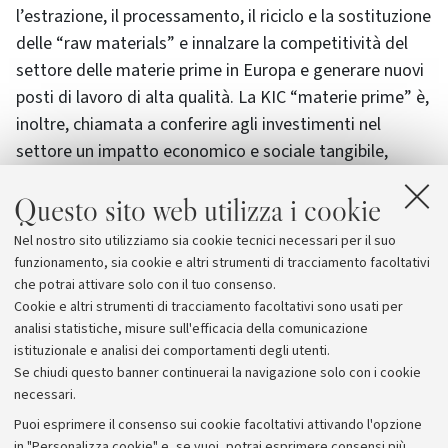
l’estrazione, il processamento, il riciclo e la sostituzione
delle “raw materials” e innalzare la competitività del
settore delle materie prime in Europa e generare nuovi
posti di lavoro di alta qualità. La KIC “materie prime” è,
inoltre, chiamata a conferire agli investimenti nel
settore un impatto economico e sociale tangibile,
realizzando nuovo business e nuove opportunità, sfide
Questo sito web utilizza i cookie
competitive e nuovi imprenditori, per contribuire alla
crescita economica sostenibile. La KIC, infine, intende
Nel nostro sito utilizziamo sia cookie tecnici necessari per il suo
promuovere la ricerca e la formazione giovanile
funzionamento, sia cookie e altri strumenti di tracciamento facoltativi
sviluppando programmi per Master e Dottorati ad hoc.
che potrai attivare solo con il tuo consenso.
Cookie e altri strumenti di tracciamento facoltativi sono usati per
analisi statistiche, misure sull'efficacia della comunicazione
istituzionale e analisi dei comportamenti degli utenti.
Se chiudi questo banner continuerai la navigazione solo con i cookie
necessari.
Archivio
Puoi esprimere il consenso sui cookie facoltativi attivando l'opzione
in "Personalizza cookie" e, se vuoi, potrai esprimere consensi più