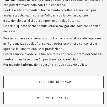
Autore: Viviana Sarti
che potrai attivare solo con il tuo consenso.
Cookie e altri strumenti di tracciamento facoltativi sono usati per
analisi statistiche, misure sull'efficacia della comunicazione
istituzionale e analisi dei comportamenti degli utenti.
Se chiudi questo banner continuerai la navigazione solo con i cookie
necessari.
Archivio
Puoi esprimere il consenso sui cookie facoltativi attivando l'opzione
in "Personalizza cookie" e, se vuoi, potrai esprimere consensi più
Comunicati stampa
specifici in "Mostra cookie di profilazione".
Redazione
Potrai sempre rivedere le tue scelte e verificare lo stato dei consensi
rientrando nella sezione "Impostazione cookie" del sito.
Rassegna stampa
Per maggiori informazioni
consulta la nostra Cookie policy
.
Seguici su:
COOKIE DI PROFILAZIONE - FACOLTATIVI
SOLO COOKIE NECESSARI
Si tratta di cookie utilizzati per analizzare le caratteristiche della navigazione
degli utenti, creare profili in base al loro comportamento sul sito, per analisi
di marketing.
PERSONALIZZA COOKIE
© Copyright 2026 - ALMA MATER STUDIORUM - Università di
Mostra cookie di profilazione
Bologna - Via Zamboni, 33 - 40126 Bologna - PI: 01131710376 -