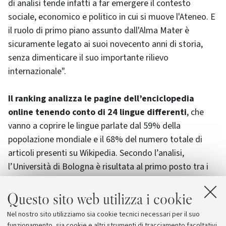
di analisi tende infatti a far emergere il contesto
sociale, economico e politico in cui si muove l'Ateneo. E
il ruolo di primo piano assunto dall'Alma Mater è
sicuramente legato ai suoi novecento anni di storia,
senza dimenticare il suo importante rilievo
internazionale".
Il ranking analizza le pagine dell’enciclopedia
online tenendo conto di 24 lingue differenti
, che
vanno a coprire le lingue parlate dal 59% della
popolazione mondiale e il 68% del numero totale di
articoli presenti su Wikipedia. Secondo l’analisi,
l’Università di Bologna è risultata al primo posto tra i
33 atenei italiani presenti e al ventiseiesimo posto tra i
1025 presi in considerazione in tutto il mondo.
Questo sito web utilizza i cookie
Nel nostro sito utilizziamo sia cookie tecnici necessari per il suo
funzionamento, sia cookie e altri strumenti di tracciamento facoltativi