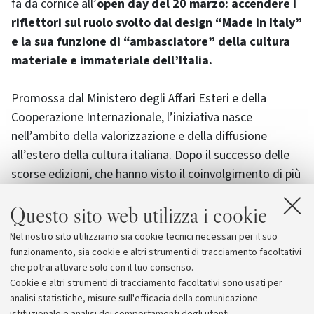
fa da cornice all’
open day del 20 marzo: accendere i
riflettori sul ruolo svolto dal design “Made in Italy”
e la sua funzione di “ambasciatore” della cultura
materiale e immateriale dell’Italia.
Promossa dal Ministero degli Affari Esteri e della
Cooperazione Internazionale, l’iniziativa nasce
nell’ambito della valorizzazione e della diffusione
all’estero della cultura italiana. Dopo il successo delle
scorse edizioni, che hanno visto il coinvolgimento di più
di duecento esperti italiani del design – selezionati tra
Questo sito web utilizza i cookie
designer, artisti, curatori, architetti, accademici e
giornalisti – e circa trecento iniziative sparse in più di
Nel nostro sito utilizziamo sia cookie tecnici necessari per il suo
duecento città nel mondo, l’
evento è dedicato alla
funzionamento, sia cookie e altri strumenti di tracciamento facoltativi
tematica del “Design e Città del Futuro”.
che potrai attivare solo con il tuo consenso.
Cookie e altri strumenti di tracciamento facoltativi sono usati per
analisi statistiche, misure sull'efficacia della comunicazione