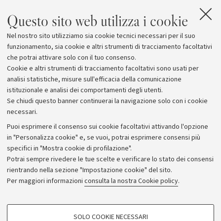
Questo sito web utilizza i cookie
Nel nostro sito utilizziamo sia cookie tecnici necessari per il suo
funzionamento, sia cookie e altri strumenti di tracciamento facoltativi
che potrai attivare solo con il tuo consenso.
Cookie e altri strumenti di tracciamento facoltativi sono usati per
analisi statistiche, misure sull'efficacia della comunicazione
istituzionale e analisi dei comportamenti degli utenti.
Se chiudi questo banner continuerai la navigazione solo con i cookie
necessari.
Archivio
Puoi esprimere il consenso sui cookie facoltativi attivando l'opzione
in "Personalizza cookie" e, se vuoi, potrai esprimere consensi più
Comunicati stampa
specifici in "Mostra cookie di profilazione".
Redazione
Potrai sempre rivedere le tue scelte e verificare lo stato dei consensi
rientrando nella sezione "Impostazione cookie" del sito.
Rassegna stampa
Per maggiori informazioni
consulta la nostra Cookie policy
.
Seguici su:
COOKIE DI PROFILAZIONE - FACOLTATIVI
SOLO COOKIE NECESSARI