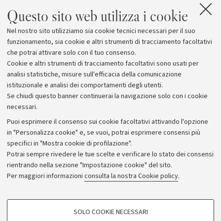
Questo sito web utilizza i cookie
Nel nostro sito utilizziamo sia cookie tecnici necessari per il suo
funzionamento, sia cookie e altri strumenti di tracciamento facoltativi
che potrai attivare solo con il tuo consenso.
Cookie e altri strumenti di tracciamento facoltativi sono usati per
analisi statistiche, misure sull'efficacia della comunicazione
istituzionale e analisi dei comportamenti degli utenti.
Se chiudi questo banner continuerai la navigazione solo con i cookie
necessari.
Archivio
Puoi esprimere il consenso sui cookie facoltativi attivando l'opzione
in "Personalizza cookie" e, se vuoi, potrai esprimere consensi più
Comunicati stampa
specifici in "Mostra cookie di profilazione".
Redazione
Potrai sempre rivedere le tue scelte e verificare lo stato dei consensi
rientrando nella sezione "Impostazione cookie" del sito.
Rassegna stampa
Per maggiori informazioni
consulta la nostra Cookie policy
.
Seguici su:
COOKIE DI PROFILAZIONE - FACOLTATIVI
SOLO COOKIE NECESSARI
Si tratta di cookie utilizzati per analizzare le caratteristiche della navigazione