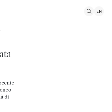
EN
ata
docente
teneo
tà di