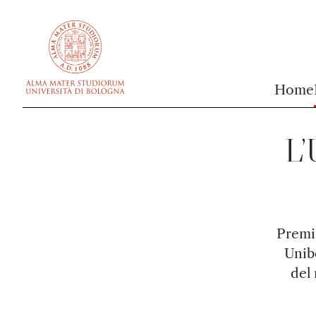
vai al contenuto della pagina
vai al menu di navigazione
Home
L’
Premia
Unib
del 