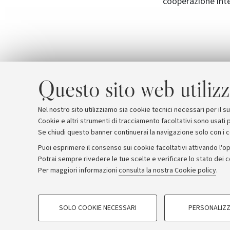
cooperazione inte
Questo sito web utilizz
Nel nostro sito utilizziamo sia cookie tecnici necessari per il 
Cookie e altri strumenti di tracciamento facoltativi sono usati p
Se chiudi questo banner continuerai la navigazione solo con i 
Puoi esprimere il consenso sui cookie facoltativi attivando l'op
Potrai sempre rivedere le tue scelte e verificare lo stato dei 
Archivio
Comunicati stampa
Redazione
Rassegna 
Per maggiori informazioni
consulta la nostra Cookie policy
.
COOKIE DI PROFILAZIONE - FACOLTATIVI
© Copyright 2026 - ALMA MATER STUDI
SOLO COOKIE NECESSARI
PERSONALIZZ
Si tratta di cookie utilizzati per analizzare le caratteristiche della navi
base al loro comportamento sul sito, per analisi di marketing.