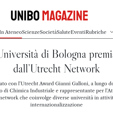
Unibo
Magazine
In Ateneo
Scienze
Società
Salute
Eventi
Rubriche
Università di Bologna premi
dall’Utrecht Network
to con l’Utrecht Award Gianni Galloni, a lungo 
o di Chimica Industriale e rappresentante per l’A
network che coinvolge diverse università in attivi
internazionalizzazione