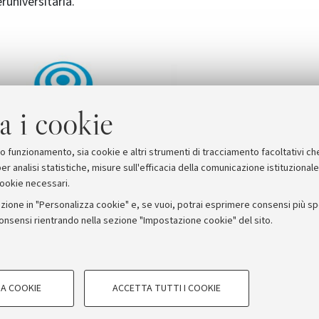
runiversitaria.
a i cookie
suo funzionamento, sia cookie e altri strumenti di tracciamento facoltativi ch
er analisi statistiche, misure sull'efficacia della comunicazione istituzional
cookie necessari.
zione in "Personalizza cookie" e, se vuoi, potrai esprimere consensi più spec
consensi rientrando nella sezione "Impostazione cookie" del sito.
stampa
COOKIE TECNICI - NECESSAR
ORUM - Università di Bologna - Via Zamboni, 33 - 40126 Bologna
A COOKIE
ACCETTA TUTTI I COOKIE
gazione degli utenti, creare profili in
Si tratta di cookie tecnici utilizzati, a
Privacy
Note legali
Impostazioni Cookie
le preferenze di navigazione, per il bi