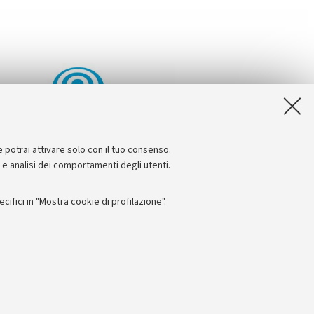
e potrai attivare solo con il tuo consenso.
e e analisi dei comportamenti degli utenti.
ifici in "Mostra cookie di profilazione".
Seguici su:
I
 - PI: 01131710376 - CF: 80007010376
 titolo esemplificativo, per il corretto funzionamento del sito, salvare
lanciamento del carico, ottimizzare le prestazioni del sito riducendo