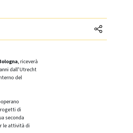
 Bologna
, riceverà
anni dall’Utrecht
interno del
cooperano
rogetti di
sua seconda
le attività di