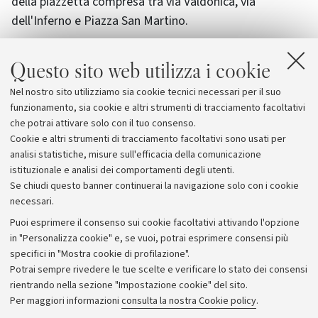
della piazzetta compresa tra via Valdonica, via
dell'Inferno e Piazza San Martino.
Alla cerimonia interverranno il Presidente della
Questo sito web utilizza i cookie
Camera, on. Pier Ferdinando Casini, il Sindaco Giorgio
Nel nostro sito utilizziamo sia cookie tecnici necessari per il suo
Guazzaloca. Saranno inoltre presenti le autorità civili,
funzionamento, sia cookie e altri strumenti di tracciamento facoltativi
militari e i rappresentanti delle Università di Bologna e
che potrai attivare solo con il tuo consenso.
di Modena.
Cookie e altri strumenti di tracciamento facoltativi sono usati per
analisi statistiche, misure sull'efficacia della comunicazione
istituzionale e analisi dei comportamenti degli utenti.
Se chiudi questo banner continuerai la navigazione solo con i cookie
necessari.
Archivio
Puoi esprimere il consenso sui cookie facoltativi attivando l'opzione
in "Personalizza cookie" e, se vuoi, potrai esprimere consensi più
Comunicati stampa
specifici in "Mostra cookie di profilazione".
Redazione
Potrai sempre rivedere le tue scelte e verificare lo stato dei consensi
rientrando nella sezione "Impostazione cookie" del sito.
Rassegna stampa
Per maggiori informazioni
consulta la nostra Cookie policy
.