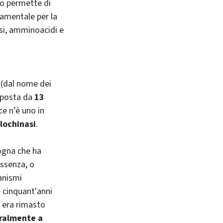
o permette di
damentale per la
ssi, amminoacidi e
(dal nome dei
mposta da
13
 ce n’è uno in
lochinasi
.
logna che ha
assenza, o
anismi
e cinquant'anni
ò era rimasto
uralmente a