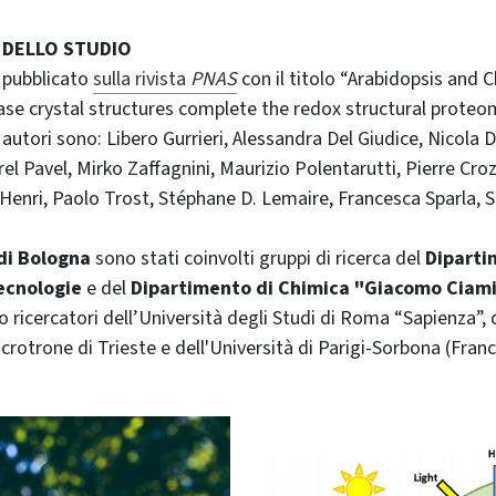
 DELLO STUDIO
 pubblicato
sulla rivista
PNAS
con il titolo “Arabidopsis an
se crystal structures complete the redox structural proteo
 autori sono: Libero Gurrieri, Alessandra Del Giudice, Nicola 
orel Pavel, Mirko Zaffagnini, Maurizio Polentarutti, Pierre Cro
Henri, Paolo Trost, Stéphane D. Lemaire, Francesca Sparla,
di Bologna
sono stati coinvolti gruppi di ricerca del
Diparti
ecnologie
e del
Dipartimento di Chimica "Giacomo Ciam
o ricercatori dell’Università degli Studi di Roma “Sapienza”, 
ncrotrone di Trieste e dell'Università di Parigi-Sorbona (Franc