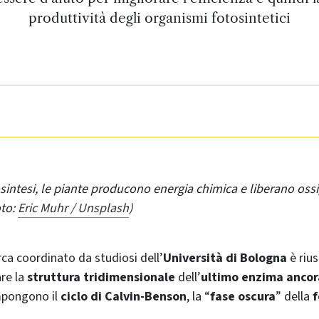
produttività degli organismi fotosintetici
osintesi, le piante producono energia chimica e liberano oss
oto:
Eric Muhr / Unsplash
)
rca coordinato da studiosi dell’
Università di Bologna
è rius
re la
struttura tridimensionale
dell’
ultimo enzima ancor
ompongono il
ciclo di Calvin-Benson
, la “
fase oscura
” della
f