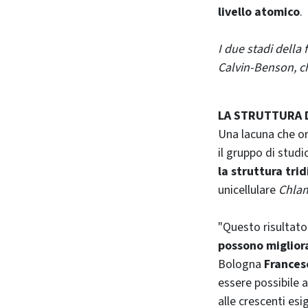
livello atomico
.
I due stadi della 
Calvin-Benson, c
LA STRUTTURA 
Una lacuna che or
il gruppo di studi
la struttura tri
unicellulare
Chlam
"Questo risultato 
possono migliora
Bologna
Frances
essere possibile 
alle crescenti es