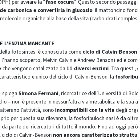
PH) per avviare la “
fase oscura
”. Questo secondo passaggi
de carbonica e convertirla in glucosio
: il mattoncino fon
le molecole organiche alla base della vita (carboidrati comple
E L’ENZIMA MANCANTE
della fotosintesi è conosciuta come
ciclo di Calvin-Benson
he l’hanno scoperto, Melvin Calvin e Andrew Benson) ed è co
e
che vengono catalizzate da
11 diversi enzimi
. Tra questi,
caratteristico e unico del ciclo di Calvin-Benson: la
fosforibu
– spiega
Simona Fermani
, ricercatrice dell’Università di Bo
dio – non è presente in nessun’altra via metabolica e la sua 
alterano l’attività, sono
incompatibili con la vita
degli org
oprio per questa sua rilevanza, la fosforibulochinasi è da oltr
 da parte dei ricercatori di tutto il mondo. Fino ad oggi per
l ciclo di Calvin-Benson
non ancora caratterizzato strutt