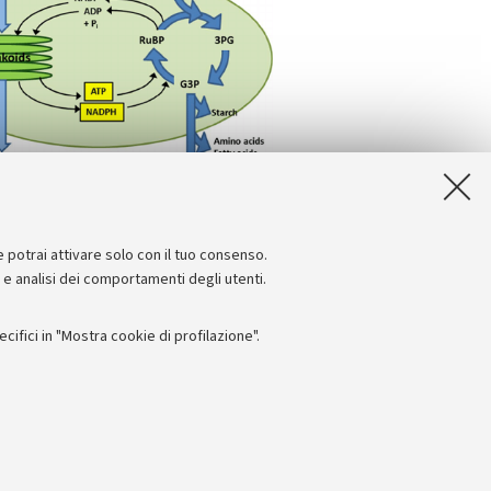
e potrai attivare solo con il tuo consenso.
e e analisi dei comportamenti degli utenti.
ifici in "Mostra cookie di profilazione".
Seguici su:
I
 - PI: 01131710376 - CF: 80007010376
 titolo esemplificativo, per il corretto funzionamento del sito, salvare