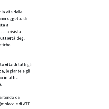
la vita delle
’anni oggetto di
ito a
sulla rivista
duttività
degli
etiche.
la vita
di tutti gli
ca
, le piante e gli
no infatti a
e.
partendo da
 (molecole di ATP