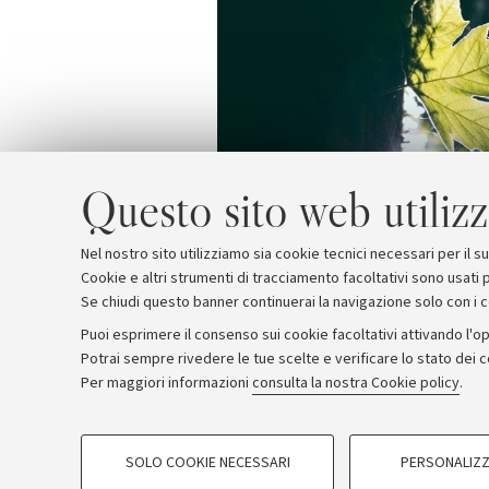
Questo sito web utilizz
Nel nostro sito utilizziamo sia cookie tecnici necessari per il 
Cookie e altri strumenti di tracciamento facoltativi sono usati p
Se chiudi questo banner continuerai la navigazione solo con i 
Puoi esprimere il consenso sui cookie facoltativi attivando l'op
Potrai sempre rivedere le tue scelte e verificare lo stato dei 
Archivio
Comunicati stampa
Redazione
Rassegna 
Per maggiori informazioni
consulta la nostra Cookie policy
.
COOKIE DI PROFILAZIONE - FACOLTATIVI
© Copyright 2026 - ALMA MATER STUDI
SOLO COOKIE NECESSARI
PERSONALIZZ
Si tratta di cookie utilizzati per analizzare le caratteristiche della navi