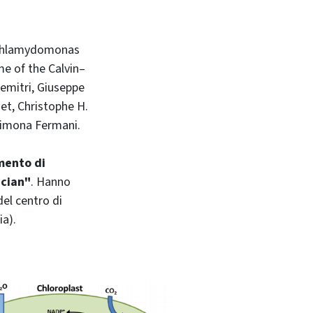
d Chlamydomonas
me of the Calvin–
Demitri, Giuseppe
zet, Christophe H.
 Simona Fermani.
mento di
ician"
. Hanno
del centro di
ia).