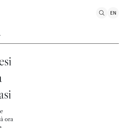
EN
esi
a
asi
he
rà ora
a