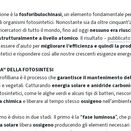
ione è la
fosforibulochinasi
, un elemento fondamentale per 
gli organismi fotosintetici. Nonostante sia da oltre cinquant
ricercatori di tutto il mondo, fino ad oggi
nessuno era riusc
strutturalmente a livello atomico
. Il risultato –
pubblicato 
 essere d'aiuto per
migliorare l’efficienza e quindi la pro
tetici e rispondere così alle nostre crescenti esigenze energ
A” DELLA FOTOSINTESI
rofilliana è il processo che
garantisce il mantenimento del
 e vegetali. Catturando
energia solare e anidride carboni
osintetici, come le alghe verdi e alcuni tipi di batteri, riesco
a chimica
e liberare al tempo stesso
ossigeno
nell’ambient
 è diviso in due stadi. Il primo è la “
fase luminosa
”, che 
a solare
libera
ossigeno
producendo gli elementi necessari