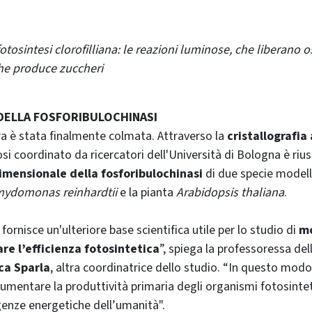
fotosintesi clorofilliana: le reazioni luminose, che liberano o
he produce zuccheri
DELLA FOSFORIBULOCHINASI
a è stata finalmente colmata. Attraverso la
cristallografia 
osi coordinato da ricercatori dell'Università di Bologna è riu
dimensionale della fosforibulochinasi
di due specie modello
ydomonas reinhardtii
e la pianta
Arabidopsis thaliana
.
fornisce un'ulteriore base scientifica utile per lo studio di
mo
re l’efficienza fotosintetica
”, spiega la professoressa del
ca Sparla
, altra coordinatrice dello studio. “In questo modo,
aumentare la produttività primaria degli organismi fotosintet
igenze energetiche dell’umanità".