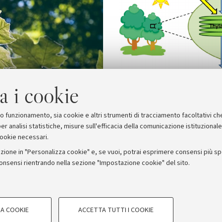
a i cookie
suo funzionamento, sia cookie e altri strumenti di tracciamento facoltativi ch
er analisi statistiche, misure sull'efficacia della comunicazione istituzional
cookie necessari.
zione in "Personalizza cookie" e, se vuoi, potrai esprimere consensi più spec
consensi rientrando nella sezione "Impostazione cookie" del sito.
stampa
COOKIE TECNICI - NECESSAR
ORUM - Università di Bologna - Via Zamboni, 33 - 40126 Bologna
A COOKIE
ACCETTA TUTTI I COOKIE
gazione degli utenti, creare profili in
Si tratta di cookie tecnici utilizzati, a