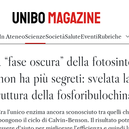
Unibo
Magazine
In Ateneo
Scienze
Società
Salute
Eventi
Rubriche
 “fase oscura” della fotosint
non ha più segreti: svelata l
ruttura della fosforibulochin
ra l’unico enzima ancora sconosciuto tra quelli c
ngono il ciclo di Calvin-Benson. Il risultato pot
essere d'aiuto per migliorare l’efficienza e quindi l