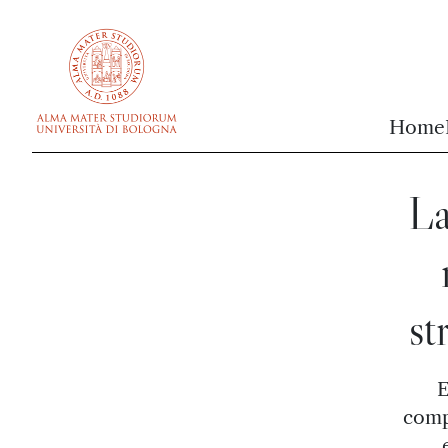
vai al contenuto della pagina
vai al menu di navigazione
Home
La
st
E
compo