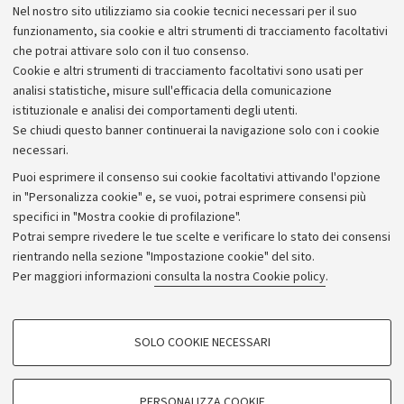
Nel nostro sito utilizziamo sia cookie tecnici necessari per il suo
funzionamento, sia cookie e altri strumenti di tracciamento facoltativi
che potrai attivare solo con il tuo consenso.
Cookie e altri strumenti di tracciamento facoltativi sono usati per
analisi statistiche, misure sull'efficacia della comunicazione
istituzionale e analisi dei comportamenti degli utenti.
Se chiudi questo banner continuerai la navigazione solo con i cookie
necessari.
Archivio
Puoi esprimere il consenso sui cookie facoltativi attivando l'opzione
in "Personalizza cookie" e, se vuoi, potrai esprimere consensi più
Comunicati stampa
specifici in "Mostra cookie di profilazione".
Redazione
Potrai sempre rivedere le tue scelte e verificare lo stato dei consensi
rientrando nella sezione "Impostazione cookie" del sito.
Rassegna stampa
Per maggiori informazioni
consulta la nostra Cookie policy
.
Seguici su:
COOKIE DI PROFILAZIONE - FACOLTATIVI
SOLO COOKIE NECESSARI
Si tratta di cookie utilizzati per analizzare le caratteristiche della navigazione
degli utenti, creare profili in base al loro comportamento sul sito, per analisi
di marketing.
PERSONALIZZA COOKIE