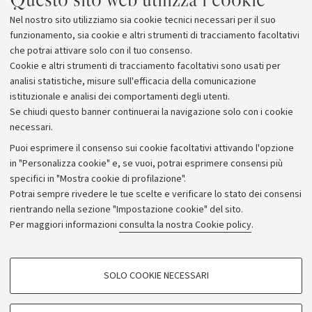
community. Siamo grati a Philip Morris Italia che ha
Nel nostro sito utilizziamo sia cookie tecnici necessari per il suo
reso possibile questo progetto mediante risorse, idee e
funzionamento, sia cookie e altri strumenti di tracciamento facoltativi
collaborazione”.
che potrai attivare solo con il tuo consenso.
Cookie e altri strumenti di tracciamento facoltativi sono usati per
analisi statistiche, misure sull'efficacia della comunicazione
istituzionale e analisi dei comportamenti degli utenti.
Se chiudi questo banner continuerai la navigazione solo con i cookie
necessari.
Archivio
Puoi esprimere il consenso sui cookie facoltativi attivando l'opzione
in "Personalizza cookie" e, se vuoi, potrai esprimere consensi più
Comunicati stampa
specifici in "Mostra cookie di profilazione".
Redazione
Potrai sempre rivedere le tue scelte e verificare lo stato dei consensi
rientrando nella sezione "Impostazione cookie" del sito.
Rassegna stampa
Per maggiori informazioni
consulta la nostra Cookie policy
.
Seguici su:
COOKIE DI PROFILAZIONE - FACOLTATIVI
SOLO COOKIE NECESSARI
Si tratta di cookie utilizzati per analizzare le caratteristiche della navigazione
degli utenti, creare profili in base al loro comportamento sul sito, per analisi