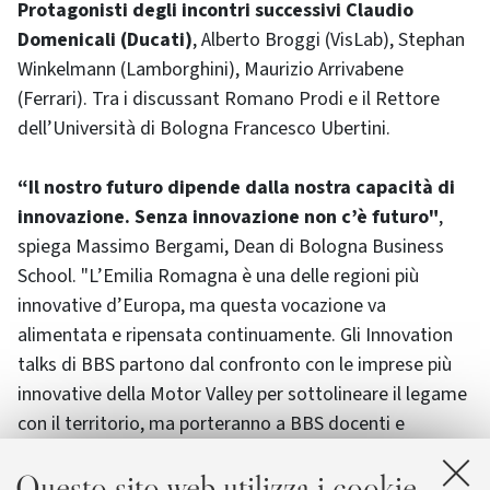
Protagonisti degli incontri successivi Claudio
Domenicali (Ducati)
, Alberto Broggi (VisLab), Stephan
Winkelmann (Lamborghini), Maurizio Arrivabene
(Ferrari). Tra i discussant Romano Prodi e il Rettore
dell’Università di Bologna Francesco Ubertini.
“Il nostro futuro dipende dalla nostra capacità di
innovazione. Senza innovazione non c’è futuro"
,
spiega Massimo Bergami, Dean di Bologna Business
School. "L’Emilia Romagna è una delle regioni più
innovative d’Europa, ma questa vocazione va
alimentata e ripensata continuamente. Gli Innovation
talks di BBS partono dal confronto con le imprese più
innovative della Motor Valley per sottolineare il legame
con il territorio, ma porteranno a BBS docenti e
manager da tutto il mondo per offrire un confronto di
Questo sito web utilizza i cookie
alto livello a nostri studenti e alla nostra business