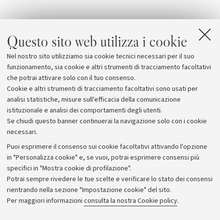
Tutti gli interventi hanno dimostrato come la
Questo sito web utilizza i cookie
transizione verso l'economia circolare vada oltre i
confini di una singola organizzazione e stimoli la
Nel nostro sito utilizziamo sia cookie tecnici necessari per il suo
cooperazione tra diversi attori della filiera, in una logica
funzionamento, sia cookie e altri strumenti di tracciamento facoltativi
di decostruzione e ricostruzione delle catene del valore.
che potrai attivare solo con il tuo consenso.
Cookie e altri strumenti di tracciamento facoltativi sono usati per
analisi statistiche, misure sull'efficacia della comunicazione
istituzionale e analisi dei comportamenti degli utenti.
Se chiudi questo banner continuerai la navigazione solo con i cookie
necessari.
Archivio
Puoi esprimere il consenso sui cookie facoltativi attivando l'opzione
in "Personalizza cookie" e, se vuoi, potrai esprimere consensi più
Comunicati stampa
specifici in "Mostra cookie di profilazione".
Redazione
Potrai sempre rivedere le tue scelte e verificare lo stato dei consensi
rientrando nella sezione "Impostazione cookie" del sito.
Rassegna stampa
Per maggiori informazioni
consulta la nostra Cookie policy
.
Seguici su: