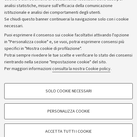
analisi statistiche, misure sull'efficacia della comunicazione
istituzionale e analisi dei comportamenti degli utenti.
Se chiudi questo banner continuerai la navigazione solo con i cookie
necessari.
Archivio
Puoi esprimere il consenso sui cookie facoltativi attivando l'opzione
in "Personalizza cookie" e, se vuoi, potrai esprimere consensi più
Comunicati stampa
specifici in "Mostra cookie di profilazione".
Redazione
Potrai sempre rivedere le tue scelte e verificare lo stato dei consensi
rientrando nella sezione "Impostazione cookie" del sito.
Rassegna stampa
Per maggiori informazioni
consulta la nostra Cookie policy
.
Seguici su:
COOKIE DI PROFILAZIONE - FACOLTATIVI
SOLO COOKIE NECESSARI
Si tratta di cookie utilizzati per analizzare le caratteristiche della navigazione
degli utenti, creare profili in base al loro comportamento sul sito, per analisi
di marketing.
PERSONALIZZA COOKIE
© Copyright 2026 - ALMA MATER STUDIORUM - Università di
Mostra cookie di profilazione
Bologna - Via Zamboni, 33 - 40126 Bologna - PI: 01131710376 -
Google/Youtube Video
CF: 80007010376
COOKIE TECNICI - NECESSARI
ACCETTA TUTTI I COOKIE
Facebook