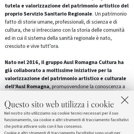
tutela e valorizzazione del patrimonio artistico del
proprio Servizio Sanitario Regionale
. Un patrimonio
fatto di storie umane, professionali, di scienza e di
cultura, che si intrecciano con la storia delle comunità
ed in cui il sistema della sanità regionale è nato,
cresciuto e vive tutt’ora.
Nato nel 2016, il gruppo Ausl Romagna Cultura ha
già collaborato a moltissime iniziative per la
valorizzazione del patrimonio artistico e culturale
dell’Ausl Romagna
, promuovendone la conoscenza a
tutta la comunità del territorio, soprattutto alle giovani
Questo sito web utilizza i cookie
generazioni, ed è diventato un riferimento culturale per
la promozione delle iniziative di divulgazione scientifica
Nel nostro sito utilizziamo sia cookie tecnici necessari per il suo
e culturale dell’Ausl, in collaborazione con enti,
funzionamento, sia cookie e altri strumenti di tracciamento facoltativi
associazioni e con l'Università.
che potrai attivare solo con il tuo consenso.
Cookie e altri strumenti di tracciamento facoltativi sono usati per