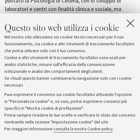
puntato la Psicologia di Cesena, con lo sviluppo di
laboratori e centri con finalità clinica e sociale, ma
anche un'intensa attività di ricerca
Questo sito web utilizza i cookie
internazionale”,
sottolinea Giuseppe di
Pellegrino
“nella prospettiva di confronto e
Nel nostro sito utilizziamo sia cookie tecnici necessari per il suo
collaborazione con le realtà territoriali che è uno dei
funzionamento, sia cookie e altri strumenti di tracciamento facoltativi
ruoli propri dell’Università”.
che potrai attivare solo con il tuo consenso.
Cookie e altri strumenti di tracciamento facoltativi sono usati per
analisi statistiche, misure sull'efficacia della comunicazione
istituzionale e analisi dei comportamenti degli utenti.
Se chiudi questo banner continuerai la navigazione solo con i cookie
necessari.
Archivio
Puoi esprimere il consenso sui cookie facoltativi attivando l'opzione
in "Personalizza cookie" e, se vuoi, potrai esprimere consensi più
Comunicati stampa
specifici in "Mostra cookie di profilazione".
Redazione
Potrai sempre rivedere le tue scelte e verificare lo stato dei consensi
rientrando nella sezione "Impostazione cookie" del sito.
Rassegna stampa
Per maggiori informazioni
consulta la nostra Cookie policy
.
Seguici su: