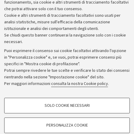
funzionamento, sia cookie e altri strumenti di tracciamento facoltativi
Maggiori informazioni sul programma
che potrai attivare solo con il tuo consenso.
Cookie e altri strumenti di tracciamento facoltativi sono usati per
analisi statistiche, misure sull'efficacia della comunicazione
istituzionale e analisi dei comportamenti degli utenti.
Se chiudi questo banner continuerai la navigazione solo con i cookie
necessari.
Archivio
Puoi esprimere il consenso sui cookie facoltativi attivando l'opzione
in "Personalizza cookie" e, se vuoi, potrai esprimere consensi più
Comunicati stampa
specifici in "Mostra cookie di profilazione".
Redazione
Potrai sempre rivedere le tue scelte e verificare lo stato dei consensi
rientrando nella sezione "Impostazione cookie" del sito.
Rassegna stampa
Per maggiori informazioni
consulta la nostra Cookie policy
.
Seguici su:
COOKIE DI PROFILAZIONE - FACOLTATIVI
SOLO COOKIE NECESSARI
Si tratta di cookie utilizzati per analizzare le caratteristiche della navigazione
degli utenti, creare profili in base al loro comportamento sul sito, per analisi
di marketing.
PERSONALIZZA COOKIE
© Copyright 2026 - ALMA MATER STUDIORUM - Università di
Mostra cookie di profilazione