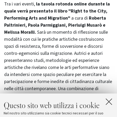
Tra i vari eventi,
la tavola rotonda online durante la
quale verrà presentato il libro "Right to the City,
Performing Arts and Migration"
a cura di
Roberta
Paltrinieri, Paola Parmiggiani, Pierluigi Musarò e
Melissa Moralli.
Sarà un momento di riflessione sulle
modalità con cui le pratiche artistiche costruiscono
spazi di resistenza, forme di sovversione e discorsi
contro-egemonici sulla migrazione. Autrici e autori
presenteranno studi, metodologie ed esperienze
artistiche che rivelano come le arti performative siano
da intendersi come spazio peculiare per esercitare la
partecipazione e forme inedite di cittadinanza culturale
nelle città contemporanee. Una combinazione di
ricerche e progettualità artistiche capaci di sostenere
voci collettive e nuovi spazi immaginativi.
Questo sito web utilizza i cookie
Nel nostro sito utilizziamo sia cookie tecnici necessari per il suo