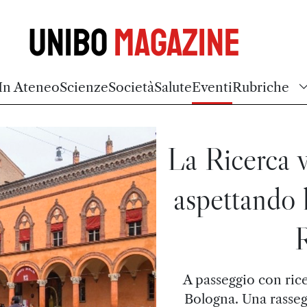
Unibo
Magazine
In Ateneo
Scienze
Società
Salute
Eventi
Rubriche
La Ricerca va
aspettando 
R
A passeggio con ricer
Bologna. Una rassegn