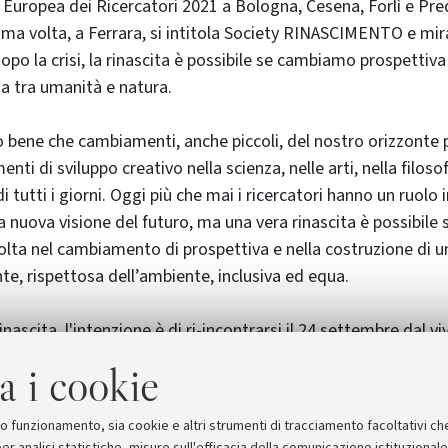
 Europea dei Ricercatori 2021 a Bologna, Cesena, Forlì e Pr
prima volta, a Ferrara, si intitola Society RINASCIMENTO e mi
opo la crisi, la rinascita è possibile se cambiamo prospettiv
a tra umanità e natura.
no bene che cambiamenti, anche piccoli, del nostro orizzonte
ti di sviluppo creativo nella scienza, nelle arti, nella filosof
a di tutti i giorni. Oggi più che mai i ricercatori hanno un ruol
a nuova visione del futuro, ma una vera rinascita è possibile
volta nel cambiamento di prospettiva e nella costruzione di u
ente, rispettosa dell’ambiente, inclusiva ed equa.
inascita, l'intenzione è di ri-incontrarsi il 24 settembre dal vi
re e laboratori in via Zamboni e nelle sedi del campus univer
a i cookie
 incontri a tu per tu sulla piattaforma digitale già visitata l
ne.
suo funzionamento, sia cookie e altri strumenti di tracciamento facoltativi ch