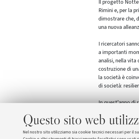
Il progetto Notte
Rimini e, per la 
dimostrare che, d
una nuova alleanz
I ricercatori san
a importanti momen
analisi, nella vit
costruzione di un
la società è coin
di società: resili
In quest’anno di r
esperimenti, most
Questo sito web utilizz
webinar, seminari,
moltissime perso
Nel nostro sito utilizziamo sia cookie tecnici necessari per il 