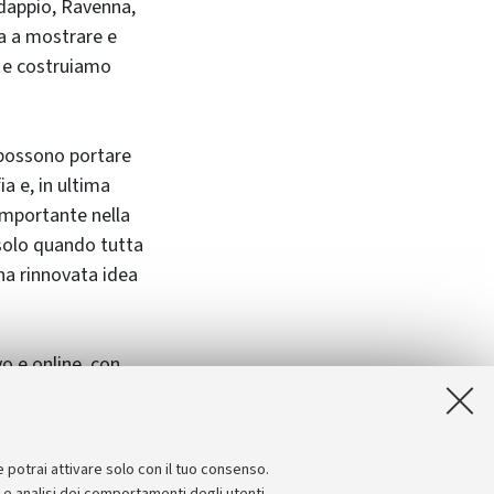
edappio, Ravenna,
ra a mostrare e
a e costruiamo
 possono portare
ia e, in ultima
o importante nella
 solo quando tutta
na rinnovata idea
vo e online, con
sitari e con
o scorso anno da
e potrai attivare solo con il tuo consenso.