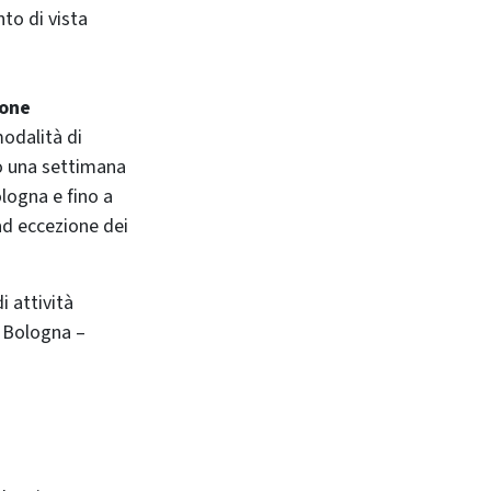
nto di vista
ione
modalità di
nno una settimana
logna e fino a
ad eccezione dei
i attività
 Bologna –