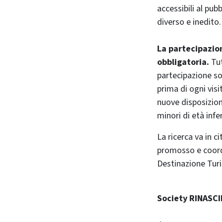
accessibili al pub
diverso e inedito.
La partecipazio
obbligatoria.
Tut
partecipazione so
prima di ogni vis
nuove disposizion
minori di età infe
La ricerca va in c
promosso e coord
Destinazione Turi
Society RINASC