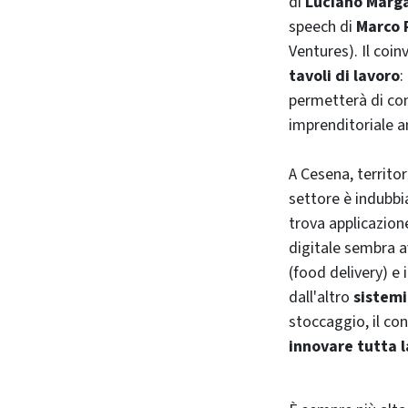
di
Luciano Marg
speech di
Marco 
Ventures). Il coin
tavoli di lavoro
:
permetterà di cond
imprenditoriale a
A Cesena, territo
settore è indubb
trova applicazione
digitale sembra a
(food delivery) e 
dall'altro
sistemi
stoccaggio, il con
innovare tutta la