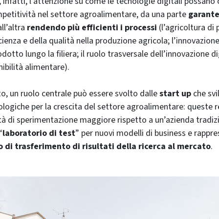
 infatti, l’attenzione su come le tecnologie digitali possano 
etitività nel settore agroalimentare, da una parte
garante
ll’altra
rendendo più efficienti i processi
(l’agricoltura di 
cienza e della qualità nella produzione agricola; l’innovazione
odotto lungo la filiera; il ruolo trasversale dell’innovazione di
nibilità alimentare).
o, un ruolo centrale può essere svolto dalle
start up
che svi
ologiche per la crescita del settore agroalimentare: queste 
ità di sperimentazione maggiore rispetto a un’azienda tradiz
“
laboratorio di test
” per nuovi modelli di business e rapp
 di trasferimento di risultati della ricerca al mercato
.