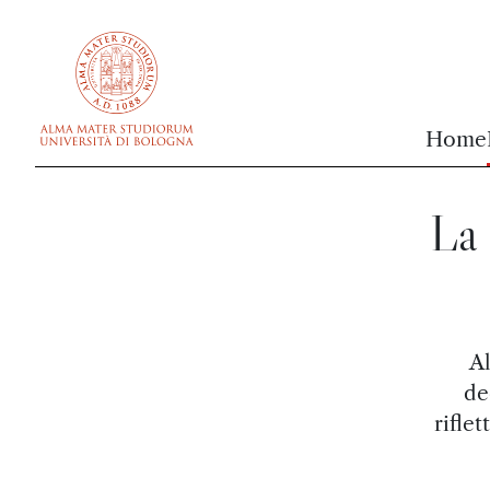
vai al contenuto della pagina
vai al menu di navigazione
Home
La 
A
de
rifle