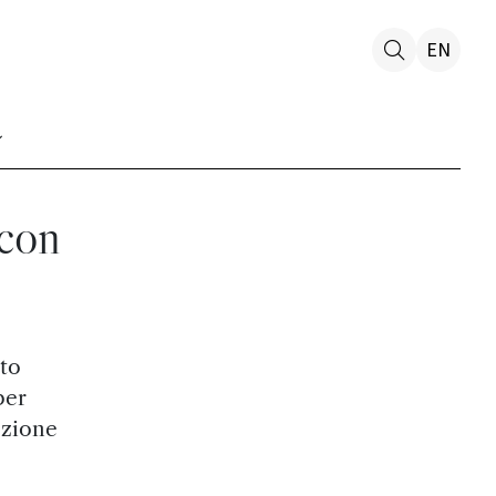
EN
 con
to
per
ozione