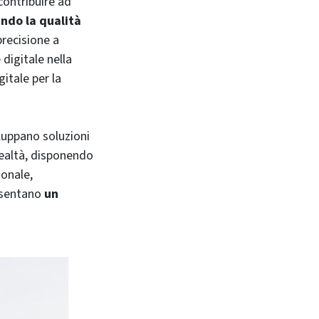
contribuire ad
ndo la qualità
precisione a
 digitale nella
gitale per la
luppano soluzioni
realtà, disponendo
ionale,
resentano
un