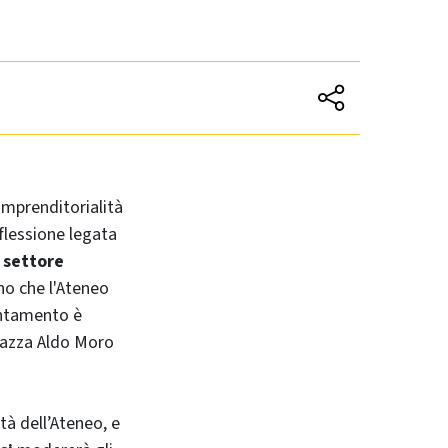
'imprenditorialità
flessione legata
 settore
no che l'Ateneo
untamento è
piazza Aldo Moro
ità dell’Ateneo, e