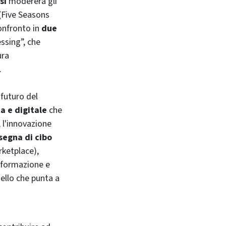
si
modererà gli
(Five Seasons
onfronto in
due
ssing”, che
ura
.
l futuro del
a e digitale
che
, l'innovazione
segna di cibo
ketplace),
asformazione e
dello che punta a