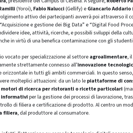
ara
, presidente del Campus di Cesena. A seguire,
Roberto Pa
Ramilli
(Yoroi),
Fabio Nalucci
(Gellify) e
Giancarlo Addario
volgimento attivo dei partecipanti avverrà poi attraverso il c
 “Acquisizione e gestione dei Big Data” e “Digital Food Proce
ividere idee, attività, ricerche, e possibili sviluppi della cult
nche in virtù di una benefica contaminazione con gli studenti
rio vocato per specializzazione al settore
agroalimentare
, i
iamente strettamente connesso all’
innovazione tecnologic
 orizzontale in tutti gli ambiti commerciali. In questo senso
vere molteplici attuazioni: da un lato le
piattaforme di con
i
motori di ricerca per ristoranti o ricette particolari
(mar
 informativi
per la gestione dei processi di lavorazione, tr
trollo di filiera e certificazione di prodotto. Al centro un mo
 filiera
, dal produttore al consumatore.