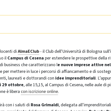
docenti di
AlmaEClub
- il Club dell'Università di Bologna sull
so il
Campus di Cesena
per estendere le prospettive della ri
 di business che caratterizzano l
e nuove imprese attive nel
e per mettere in luce i percorsi di affiancamento e di sosteg
enti, laureati e dottorandi con
idee imprenditoriali
. L’app
ì 29 ottobre
, alle 15,15, al Campus di Cesena, nelle aule di 
one è libera
con iscrizione online
.
rà con i saluti di
Rosa Grimaldi
, delegata all’imprenditorial