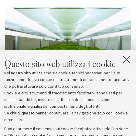
Questo sito web utilizza i cookie
Nel nostro sito utilizziamo sia cookie tecnici necessari per il suo
funzionamento, sia cookie e altri strumenti di tracciamento facoltativi
che potrai attivare solo con il tuo consenso.
Cookie e altri strumenti di tracciamento facoltativi sono usati per
analisi statistiche, misure sull'efficacia della comunicazione
istituzionale e analisi dei comportamenti degli utenti.
Se chiudi questo banner continuerai la navigazione solo con i cookie
necessari.
Archivio
Puoi esprimere il consenso sui cookie facoltativi attivando l'opzione
in "Personalizza cookie" e, se vuoi, potrai esprimere consensi più