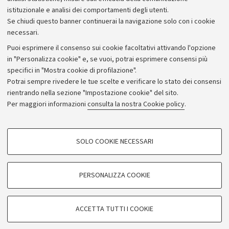
istituzionale e analisi dei comportamenti degli utenti.
Se chiudi questo banner continuerai la navigazione solo con i cookie
necessari.
Archivio
Puoi esprimere il consenso sui cookie facoltativi attivando l'opzione
in "Personalizza cookie" e, se vuoi, potrai esprimere consensi più
Comunicati stampa
specifici in "Mostra cookie di profilazione".
Redazione
Potrai sempre rivedere le tue scelte e verificare lo stato dei consensi
rientrando nella sezione "Impostazione cookie" del sito.
Rassegna stampa
Per maggiori informazioni
consulta la nostra Cookie policy
.
Seguici su:
COOKIE DI PROFILAZIONE - FACOLTATIVI
SOLO COOKIE NECESSARI
Si tratta di cookie utilizzati per analizzare le caratteristiche della navigazione
degli utenti, creare profili in base al loro comportamento sul sito, per analisi
di marketing.
PERSONALIZZA COOKIE
© Copyright 2026 - ALMA MATER STUDIORUM - Università di
Mostra cookie di profilazione
Bologna - Via Zamboni, 33 - 40126 Bologna - PI: 01131710376 -
Google/Youtube Video
CF: 80007010376
COOKIE TECNICI - NECESSARI
ACCETTA TUTTI I COOKIE
Facebook
Privacy
Note legali
Impostazioni Cookie
Si tratta di cookie tecnici utilizzati, a titolo esemplificativo, per il corretto