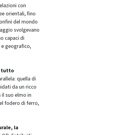
elazioni con
e orientali, fino
 confini del mondo
illaggio svolgevano
no capaci di
 e geografico,
 tutto
allela: quella di
idati da un ricco
il suo elmo in
el fodero di ferro,
rale, la