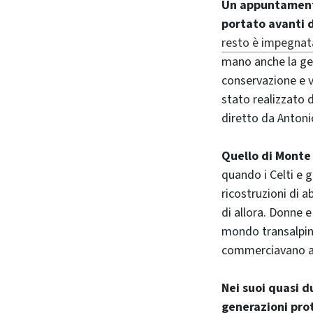
Un appuntamento
portato avanti d
resto è impegnata
mano anche la ges
conservazione e va
stato realizzato 
diretto da Antonio
Quello di Monte B
quando i Celti e g
ricostruzioni di a
di allora. Donne e
mondo transalpino
commerciavano a 
Nei suoi quasi d
generazioni pro