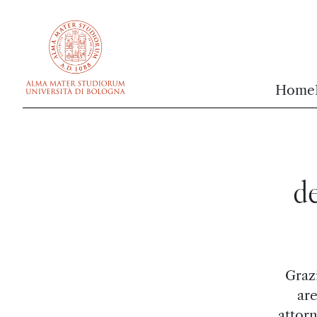
vai al contenuto della pagina
vai al menu di navigazione
Home
de
Grazi
are
attorn