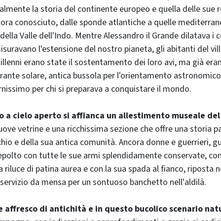
lmente la storia del continente europeo e quella delle sue r
lora conosciuto, dalle sponde atlantiche a quelle mediterrane
della Valle dell'Indo. Mentre Alessandro il Grande dilatava i
 misuravano l'estensione del nostro pianeta, gli abitanti del v
illenni erano state il sostentamento dei loro avi, ma già era
rante solare, antica bussola per l'orientamento astronomico
issimo per chi si preparava a conquistare il mondo.
o a cielo aperto si affianca un allestimento museale del
uove vetrine e una ricchissima sezione che offre una storia par
io e della sua antica comunità. Ancora donne e guerrieri, gu
polto con tutte le sue armi splendidamente conservate, con 
riluce di patina aurea e con la sua spada al fianco, riposta n
o servizio da mensa per un sontuoso banchetto nell'aldilà.
 affresco di antichità e in questo bucolico scenario natu