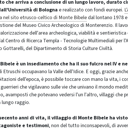
 che arriva a conclusione di un lungo lavoro, durato c
all'Università di Bologna
e realizzato con fondi europei.
L
 nel sito etrusco-celtico di Monte Bibele
dal lontano 1978 e 
tione del Museo Civico Archeologico di Monterenzio. Il lavor
lorizzazione dell'area archeologica, viabilità e sentieristic
dal Centro di Ricerca Templa - Tecnologie Multimediali per l'
 Gottarelli, del Dipartimento di Storia Culture Civiltà.
ibele è un insediamento che ha il suo fulcro nel IV e nel 
li Etruschi occupavano la Valle dell'Idice. E oggi, grazie anch
bitazioni dell'epoca, è possibile toccare con mano la vita, i c
 guerrieri che vigilavano sulle vie che univano il mondo medit
, avamposti che potevano vedersi l'un l'altro, villaggi che 
lungo raggio.
uecento anni di vita, il villaggio di Monte Bibele ha visto
tagoniste e testimoni
, non del tutto inconsapevoli, di avv