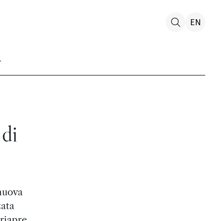
EN
 di
 nuova
zata
 riapre