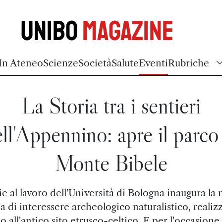
Unibo
Magazine
In Ateneo
Scienze
Società
Salute
Eventi
Rubriche
La Storia tra i sentieri
ll'Appennino: apre il parco
Monte Bibele
e al lavoro dell'Università di Bologna inaugura la
a di interessere archeologico naturalistico, realiz
o all'antico sito etrusco-celtico. E per l'occasione