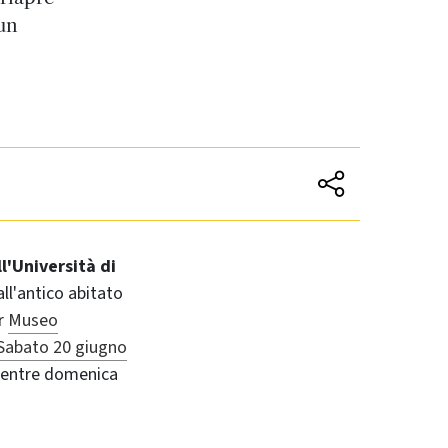
un
l'Università di
ll'antico abitato
er
Museo
Sabato 20 giugno
 mentre domenica