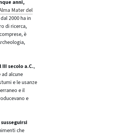
inque anni,
'Alma Mater del
dal 2000 ha in
o di ricerca,
a comprese, è
Archeologia,
III secolo a.C.
,
e ad alcune
ostumi e le usanze
erraneo e il
producevano e
 susseguirsi
enimenti che