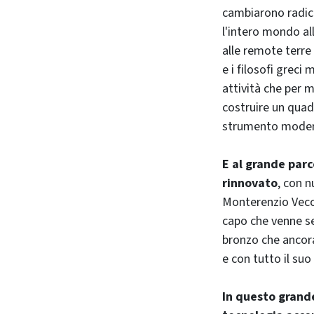
cambiarono radica
l'intero mondo al
alle remote terre 
e i filosofi greci
attività che per m
costruire un quad
strumento modern
E al grande parc
rinnovato
, con n
Monterenzio Vecch
capo che venne se
bronzo che ancora 
e con tutto il su
In questo grande