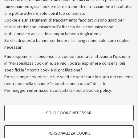
Nel nostro sito utilizziamo sia cookie tecnici necessari per il suo
funzionamento, sia cookie e altri strumenti di tracciamento facoltativi
che potrai attivare solo con il tuo consenso.
Cookie e altri strumenti di tracciamento facoltativi sono usati per
analisi statistiche, misure sull'efficacia della comunicazione
istituzionale e analisi dei comportamenti degli utenti.
Se chiudi questo banner continuerai la navigazione solo con i cookie
necessari.
Archivio
Puoi esprimere il consenso sui cookie facoltativi attivando l'opzione
in "Personalizza cookie" e, se vuoi, potrai esprimere consensi più
Comunicati stampa
specifici in "Mostra cookie di profilazione".
Redazione
Potrai sempre rivedere le tue scelte e verificare lo stato dei consensi
rientrando nella sezione "Impostazione cookie" del sito.
Rassegna stampa
Per maggiori informazioni
consulta la nostra Cookie policy
.
Seguici su:
COOKIE DI PROFILAZIONE - FACOLTATIVI
SOLO COOKIE NECESSARI
Si tratta di cookie utilizzati per analizzare le caratteristiche della navigazione
degli utenti, creare profili in base al loro comportamento sul sito, per analisi
di marketing.
PERSONALIZZA COOKIE
© Copyright 2026 - ALMA MATER STUDIORUM - Università di
Mostra cookie di profilazione