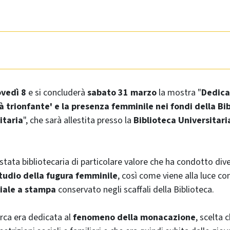
ovedì 8
e si concluderà
sabato 31 marzo
la mostra "
Dedicat
tà trionfante' e la presenza femminile nei fondi della Bi
itaria
", che sarà allestita presso la
Biblioteca Universitari
stata bibliotecaria di particolare valore che ha condotto div
tudio della fugura femminile
, così come viene alla luce co
iale a stampa
conservato negli scaffali della Biblioteca.
erca era dedicata al
fenomeno della monacazione
, scelta 