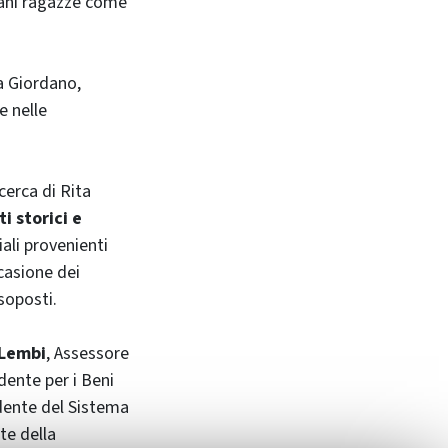
ovani ragazze come
ta Giordano,
e nelle
cerca di Rita
i storici e
ali provenienti
casione dei
soposti.
Lembi
, Assessore
dente per i Beni
idente del Sistema
te della