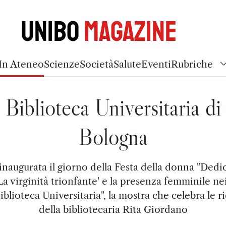
Unibo
Magazine
In Ateneo
Scienze
Società
Salute
Eventi
Rubriche
Biblioteca Universitaria di
Bologna
inaugurata il giorno della Festa della donna "Dedi
'La virginità trionfante' e la presenza femminile ne
Biblioteca Universitaria", la mostra che celebra le r
della bibliotecaria Rita Giordano