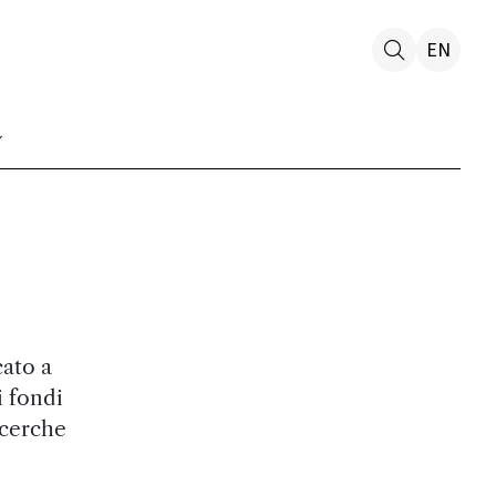
EN
cato a
i fondi
icerche