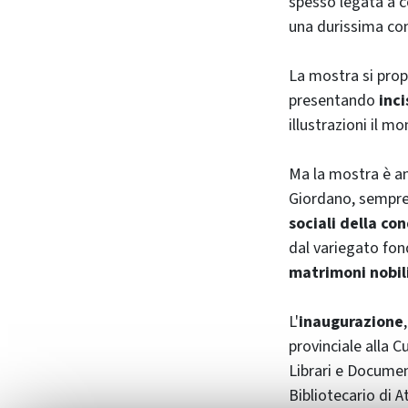
spesso legata a co
una durissima co
La mostra si prop
presentando
inci
illustrazioni il 
Ma la mostra è an
Giordano, sempre 
sociali della co
dal variegato fon
matrimoni nobil
L'
inaugurazione
provinciale alla C
Librari e Docume
Bibliotecario di 