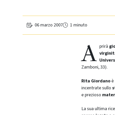
06 marzo 2007
1 minuto
A
prirà
gi
virgini
Univers
Zamboni, 33).
Rita Giordano
è 
incentrate sullo
s
e prezioso
mater
La sua ultima ric