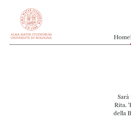
vai al contenuto della pagina
vai al menu di navigazione
Home
Sarà 
Rita. 
della 