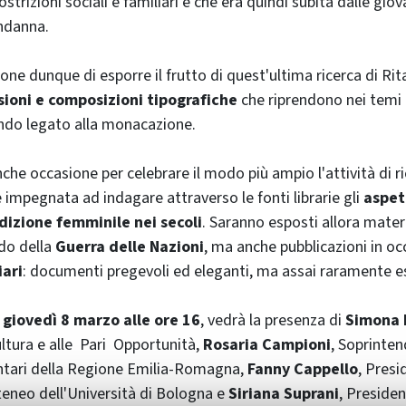
strizioni sociali e familiari e che era quindi subita dalle gi
ndanna.
one dunque di esporre il frutto di quest'ultima ricerca di Ri
sioni e composizioni tipografiche
che riprendono nei temi 
mondo legato alla monacazione.
che occasione per celebrare il modo più ampio l'attività di ri
impegnata ad indagare attraverso le fonti librarie gli
aspett
ndizione femminile nei secoli
. Saranno esposti allora materi
do della
Guerra delle Nazioni
, ma anche pubblicazioni in oc
iari
: documenti pregevoli ed eleganti, ma assai raramente e
,
giovedì 8 marzo alle ore 16
, vedrà la presenza di
Simona 
ultura e alle Pari Opportunità,
Rosaria Campioni
, Soprinten
ntari della Regione Emilia-Romagna,
Fanny Cappello
, Pres
Ateneo dell'Università di Bologna e
Siriana Suprani
, Presiden