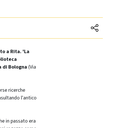
o a Rita. 'La
blioteca
a di Bologna
(Via
erse ricerche
nsultando l'antico
che in passato era