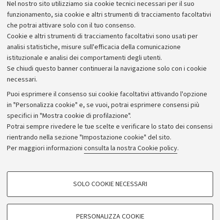
Nel nostro sito utilizziamo sia cookie tecnici necessari per il suo
esperti di Gestione integrata delle acque interne e
funzionamento, sia cookie e altri strumenti di tracciamento facoltativi
costiere.
che potrai attivare solo con il tuo consenso.
Cookie e altri strumenti di tracciamento facoltativi sono usati per
analisi statistiche, misure sull'efficacia della comunicazione
istituzionale e analisi dei comportamenti degli utenti.
Se chiudi questo banner continuerai la navigazione solo con i cookie
necessari.
Archivio
Puoi esprimere il consenso sui cookie facoltativi attivando l'opzione
in "Personalizza cookie" e, se vuoi, potrai esprimere consensi più
Comunicati stampa
specifici in "Mostra cookie di profilazione".
Redazione
Potrai sempre rivedere le tue scelte e verificare lo stato dei consensi
rientrando nella sezione "Impostazione cookie" del sito.
Rassegna stampa
Per maggiori informazioni
consulta la nostra Cookie policy
.
Seguici su:
COOKIE DI PROFILAZIONE - FACOLTATIVI
SOLO COOKIE NECESSARI
Si tratta di cookie utilizzati per analizzare le caratteristiche della navigazione
degli utenti, creare profili in base al loro comportamento sul sito, per analisi
di marketing.
PERSONALIZZA COOKIE