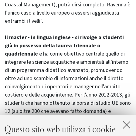
Coastal Management), potrà dirsi completo. Ravenna è
l’unico caso a livello europeo a essersi aggiudicata
entrambi i livelli".
Il master - in lingua inglese - si rivolge a studenti
già in possesso della laurea triennale o
quadriennale
e ha come obiettivo centrale quello di
integrare le scienze acquatiche e ambientali all’interno
di un programma didattico avanzato, promuovendo
oltre ad uno scambio di informazioni anche il diretto
coinvolgimento di operatori e manager nell’ambito
costiero e delle acque interne. Per l’anno 2012-2013, gli
studenti che hanno ottenuto la borsa di studio UE sono
12 (su oltre 200 che avevano fatto domanda) e
provengono da Cina, Kenya, Brasile, Etiopia, Russia,
Questo sito web utilizza i cookie
Armenia, Tunisia, Turchia, Spagna, Germania e Albania. A
Ravenna saranno preparati a un futuro di manager o