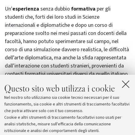
Un'
esperienza
senza dubbio
formativa
per gli
studenti che, forti dei loro studi in Scienze
internazionali e diplomatiche e dopo un corso di
preparazione svolto nei mesi passati con docenti della
facoltà, hanno potuto sperimentare sul campo, nel
corso di una simulazione davvero realistica, le difficoltà
dell’arte diplomatica, ma anche la sfida rappresentata
dall’interazione con studenti stranieri, provenienti da
contesti formativi universitari diversi da quello italiano,
in un ambiente altamente competitivo.
Questo sito web utilizza i cookie
Nel nostro sito utilizziamo sia cookie tecnici necessari per il suo
Per ulteriori informazioni:
funzionamento, sia cookie e altri strumenti di tracciamento facoltativi
http://dept.kent.edu/cicp/natoconference/
che potrai attivare solo con il tuo consenso.
Cookie e altri strumenti di tracciamento facoltativi sono usati per
analisi statistiche, misure sull'efficacia della comunicazione
istituzionale e analisi dei comportamenti degli utenti.