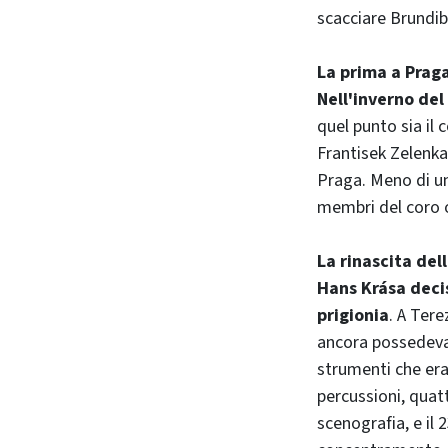
scacciare Brundib
La prima a Prag
Nell'inverno del
quel punto sia il
Frantisek Zelenka
Praga. Meno di un 
membri del coro or
La rinascita del
Hans Krása decis
prigionia
. A Tere
ancora possedeva -
strumenti che eran
percussioni, quatt
scenografia, e il