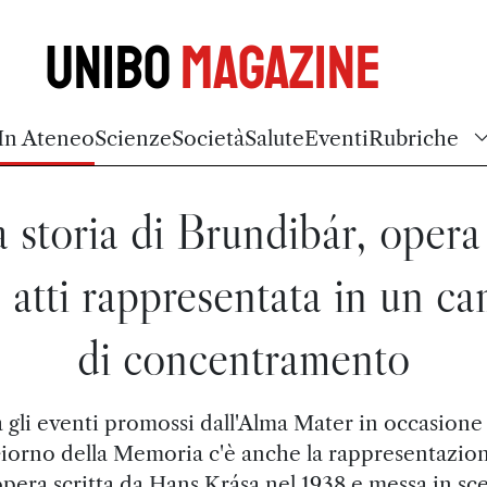
Unibo
Magazine
In Ateneo
Scienze
Società
Salute
Eventi
Rubriche
 storia di Brundibár, opera
 atti rappresentata in un c
di concentramento
 gli eventi promossi dall'Alma Mater in occasione
iorno della Memoria c'è anche la rappresentazio
opera scritta da Hans Krása nel 1938 e messa in sc