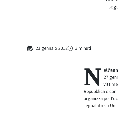
seg
23 gennaio 2012
3 minuti
N
ell'an
27 genn
vittime
Repubblica e con 
organizza per l'o
segnalato su Un