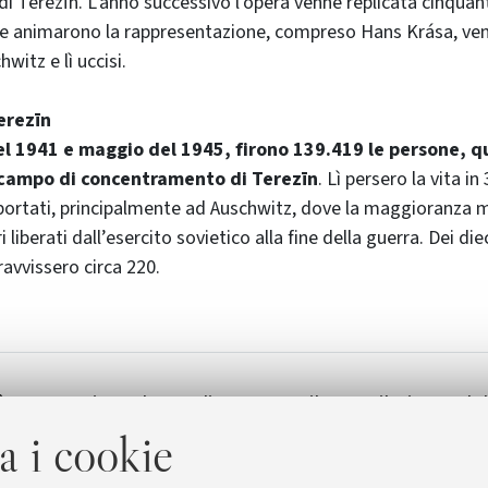
 Terezīn. L'anno successivo l'opera venne replicata cinquan
he animarono la rappresentazione, compreso Hans Krása, ven
witz e lì uccisi.
Terezīn
 1941 e maggio del 1945, firono 139.419 le persone, qu
 campo di concentramento di Terezīn
. Lì persero la vita i
ortati, principalmente ad Auschwitz, dove la maggioranza m
i liberati dall’esercito sovietico alla fine della guerra. Dei di
ravvissero circa 220.
 25 gennaio, Aula Prodi - La
Unibo per il Giorno d
a
[144.7 KB]
a i cookie