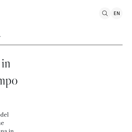
EN
 in
ampo
 del
ne
ena in