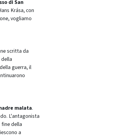
sso di San
 Hans Krása, con
sione, vogliamo
nne scritta da
 della
ella guerra, il
continuarono
o madre malata
.
ndo. L'antagonista
 fine della
 riescono a