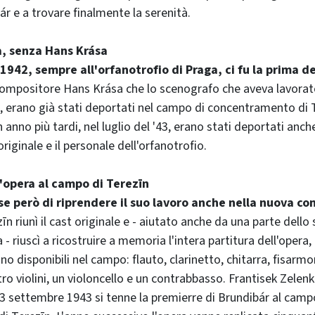
ár e a trovare finalmente la serenità.
a, senza Hans Krása
 1942, sempre all'orfanotrofio di Praga, ci fu la prima d
 compositore Hans Krása che lo scenografo che aveva lavorato
, erano già stati deportati nel campo di concentramento di T
anno più tardi, nel luglio del '43, erano stati deportati anche
iginale e il personale dell'orfanotrofio.
l'opera al campo di Terezīn
e però di riprendere il suo lavoro anche nella nuova co
zīn riunì il cast originale e - aiutato anche da una parte dello
 riuscì a ricostruire a memoria l'intera partitura dell'opera,
o disponibili nel campo: flauto, clarinetto, chitarra, fisarmo
ro violini, un violoncello e un contrabbasso. Frantisek Zelenk
 23 settembre 1943 si tenne la premierre di Brundibár al camp