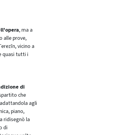
ell'opera
, ma a
 alle prove,
erezīn, vicino a
 quasi tutti i
ndizione di
 spartito che
 adattandola agli
nica, piano,
a ridisegnò la
o di