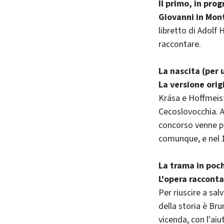
Il primo, in pro
Giovanni in Mon
libretto di Adolf 
raccontare.
La nascita (per 
La versione orig
Krása e Hoffmeist
Cecoslovocchia. A 
concorso venne po
comunque, e nel 1
La trama in poc
L'opera racconta
Per riuscire a sa
della storia è Bru
vicenda, con l'aiu