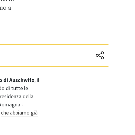
no a
o di Auschwitz
, il
do di tutte le
Presidenza della
a-Romagna -
,
che abbiamo già