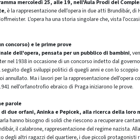
gramma mercoledì 25, alle 19, nell'Aula Prodi del Comple
te
, è la rappresentazione dell'opera in due atti Brundibár, di
Hoffmeister. L'opera ha una storia singolare che, vista l'occa
un concorso) e le prime prove
inale dell'opera, pensata per un pubblico di bambini
, ve
er nel 1938 in occasione di un concorso indetto dal governo
seguito degli sviluppi politici di quegli anni e con lo scoppio d
i annullato. Ma i lavori per la rappresentazione dell'opera 
941 nell'orfanotrofio ebraico di Praga iniziarono le prove.
he parole
 di due orfani, Aninka e Pepicek, alla ricerca della lor
lvarla hanno bisogno di soldi che riescono a recuperare canta
ndibár, il calabrone, rappresentazione del regime nazista. Alla
to degli altri ragazzi del quartiere, i due piccoli protagonisti