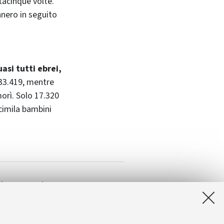
tacinque volte.
nero in seguito
asi tutti ebrei,
n 33.419, mentre
orì. Solo 17.320
ecimila bambini
ella memoria