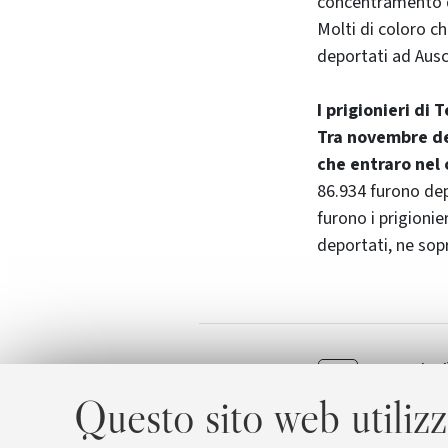
concentramento di
Molti di coloro c
deportati ad Ausch
I prigionieri di 
Tra novembre del
che entraro nel
86.934 furono dep
furono i prigionier
deportati, ne sop
Mercoledì
Allegati
locandin
Questo sito web utilizz