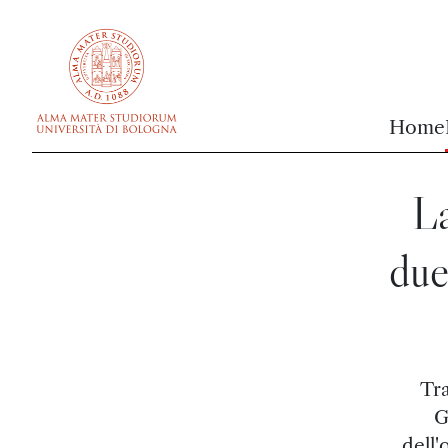
vai al contenuto della pagina
vai al menu di navigazione
Home
La
due
Tra
G
dell'